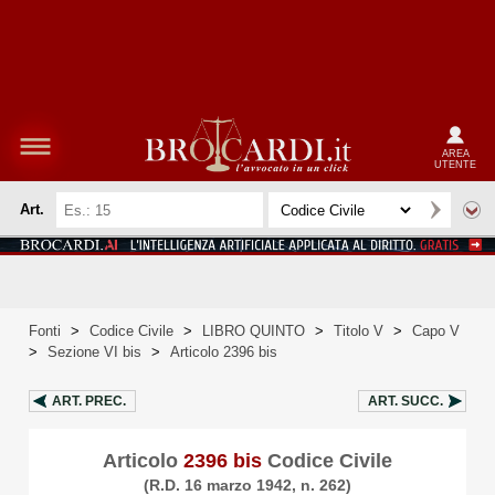
AREA
UTENTE
Art.
Fonti
>
Codice Civile
>
LIBRO QUINTO
>
Titolo V
>
Capo V
>
Sezione VI bis
>
Articolo 2396 bis
ART.
PREC.
ART.
SUCC.
Articolo
2396 bis
Codice Civile
(R.D. 16 marzo 1942, n. 262)