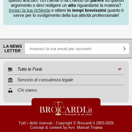
questo articolo? Un cliente ti ha chiesto un
parere
su questo
argomento o devi redigere un
atto
riguardante la materia?
Inviaci la tua richiesta
e ottieni
in tempi brevissimi
quanto ti
serve per lo svolgimento della tua attività professionale!
LA NEWS
LETTER
Tutte le Fonti
Servizio di consulenza legale
Chi siamo
Tutti i diritti riservati - Copyright © Brocardi.it 2003-2026
Concept & content by
Avv. Manuel Tropea