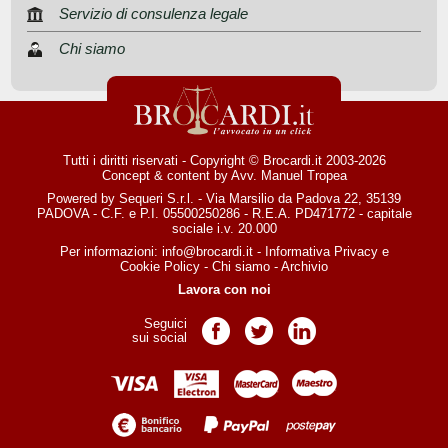
Servizio di consulenza legale
Chi siamo
Tutti i diritti riservati - Copyright © Brocardi.it 2003-2026
Concept & content by
Avv. Manuel Tropea
Powered by Sequeri S.r.l. - Via Marsilio da Padova 22, 35139
PADOVA - C.F. e P.I. 05500250286 - R.E.A. PD471772 - capitale
sociale i.v. 20.000
Per informazioni:
info@brocardi.it
-
Informativa Privacy
e
Cookie Policy
-
Chi siamo
-
Archivio
Lavora con noi
Seguici
Pagina Facebook
Pagina Twitter
Pagina LinkedIn
sui social