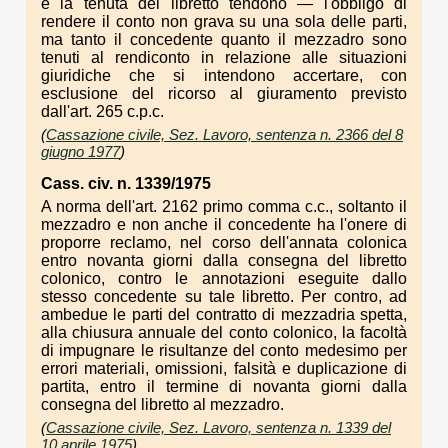
e la tenuta del libretto tendono — l'obbligo di
rendere il conto non grava su una sola delle parti,
ma tanto il concedente quanto il mezzadro sono
tenuti al rendiconto in relazione alle situazioni
giuridiche che si intendono accertare, con
esclusione del ricorso al giuramento previsto
dall'art. 265 c.p.c.
(
Cassazione civile, Sez. Lavoro, sentenza n. 2366 del 8
giugno 1977
)
Cass. civ. n. 1339/1975
A norma dell'art. 2162 primo comma c.c., soltanto il
mezzadro e non anche il concedente ha l'onere di
proporre reclamo, nel corso dell'annata colonica
entro novanta giorni dalla consegna del libretto
colonico, contro le annotazioni eseguite dallo
stesso concedente su tale libretto. Per contro, ad
ambedue le parti del contratto di mezzadria spetta,
alla chiusura annuale del conto colonico, la facoltà
di impugnare le risultanze del conto medesimo per
errori materiali, omissioni, falsità e duplicazione di
partita, entro il termine di novanta giorni dalla
consegna del libretto al mezzadro.
(
Cassazione civile, Sez. Lavoro, sentenza n. 1339 del
10 aprile 1975
)