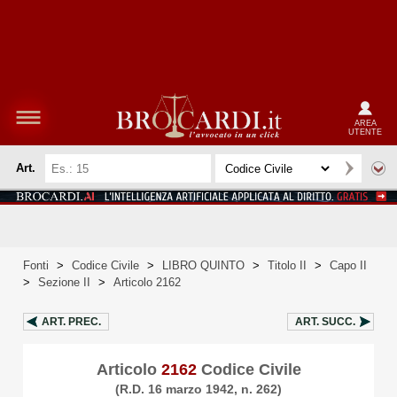
AREA
UTENTE
Art.
Fonti
>
Codice Civile
>
LIBRO QUINTO
>
Titolo II
>
Capo II
>
Sezione II
>
Articolo 2162
ART.
PREC.
ART.
SUCC.
Articolo
2162
Codice Civile
(R.D. 16 marzo 1942, n. 262)