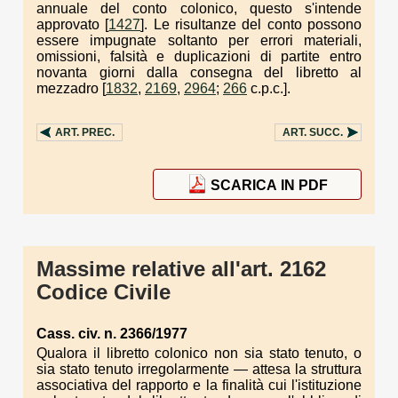
annuale del conto colonico, questo s'intende
approvato [
1427
]. Le risultanze del conto possono
essere impugnate soltanto per errori materiali,
omissioni, falsità e duplicazioni di partite entro
novanta giorni dalla consegna del libretto al
mezzadro [
1832
,
2169
,
2964
;
266
c.p.c.].
ART.
PREC.
ART.
SUCC.
SCARICA IN PDF
Massime relative all'art. 2162
Codice Civile
Cass. civ. n. 2366/1977
Qualora il libretto colonico non sia stato tenuto, o
sia stato tenuto irregolarmente — attesa la struttura
associativa del rapporto e la finalità cui l'istituzione