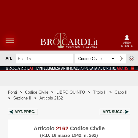
AREA
UTENTE
Art.
Fonti
>
Codice Civile
>
LIBRO QUINTO
>
Titolo II
>
Capo II
>
Sezione II
>
Articolo 2162
ART.
PREC.
ART.
SUCC.
Articolo
2162
Codice Civile
(R.D. 16 marzo 1942, n. 262)