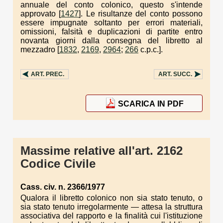
annuale del conto colonico, questo s'intende
approvato [
1427
]. Le risultanze del conto possono
essere impugnate soltanto per errori materiali,
omissioni, falsità e duplicazioni di partite entro
novanta giorni dalla consegna del libretto al
mezzadro [
1832
,
2169
,
2964
;
266
c.p.c.].
ART.
PREC.
ART.
SUCC.
SCARICA IN PDF
Massime relative all'art. 2162
Codice Civile
Cass. civ. n. 2366/1977
Qualora il libretto colonico non sia stato tenuto, o
sia stato tenuto irregolarmente — attesa la struttura
associativa del rapporto e la finalità cui l'istituzione