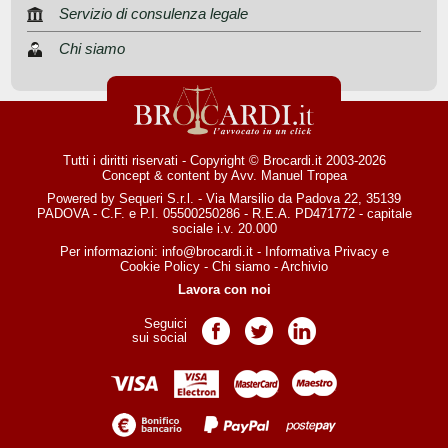
Servizio di consulenza legale
Chi siamo
Tutti i diritti riservati - Copyright © Brocardi.it 2003-2026
Concept & content by
Avv. Manuel Tropea
Powered by Sequeri S.r.l. - Via Marsilio da Padova 22, 35139
PADOVA - C.F. e P.I. 05500250286 - R.E.A. PD471772 - capitale
sociale i.v. 20.000
Per informazioni:
info@brocardi.it
-
Informativa Privacy
e
Cookie Policy
-
Chi siamo
-
Archivio
Lavora con noi
Seguici
Pagina Facebook
Pagina Twitter
Pagina LinkedIn
sui social