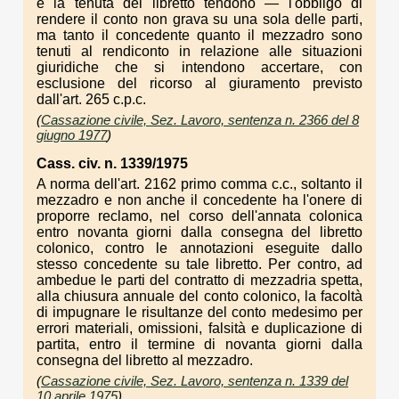
e la tenuta del libretto tendono — l'obbligo di
rendere il conto non grava su una sola delle parti,
ma tanto il concedente quanto il mezzadro sono
tenuti al rendiconto in relazione alle situazioni
giuridiche che si intendono accertare, con
esclusione del ricorso al giuramento previsto
dall'art. 265 c.p.c.
(
Cassazione civile, Sez. Lavoro, sentenza n. 2366 del 8
giugno 1977
)
Cass. civ. n. 1339/1975
A norma dell'art. 2162 primo comma c.c., soltanto il
mezzadro e non anche il concedente ha l'onere di
proporre reclamo, nel corso dell'annata colonica
entro novanta giorni dalla consegna del libretto
colonico, contro le annotazioni eseguite dallo
stesso concedente su tale libretto. Per contro, ad
ambedue le parti del contratto di mezzadria spetta,
alla chiusura annuale del conto colonico, la facoltà
di impugnare le risultanze del conto medesimo per
errori materiali, omissioni, falsità e duplicazione di
partita, entro il termine di novanta giorni dalla
consegna del libretto al mezzadro.
(
Cassazione civile, Sez. Lavoro, sentenza n. 1339 del
10 aprile 1975
)