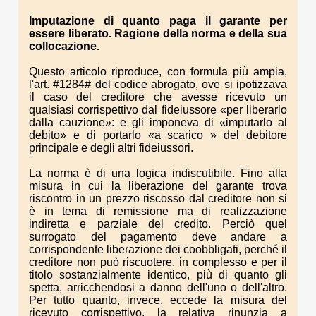
Imputazione di quanto paga il garante per
essere liberato. Ragione della norma e della sua
collocazione.
Questo articolo riproduce, con formula più ampia,
l'art. #1284# del codice abrogato, ove si ipotizzava
il caso del creditore che avesse ricevuto un
qualsiasi corrispettivo dal fideiussore «per liberarlo
dalla cauzione»: e gli imponeva di «imputarlo al
debito» e di portarlo «a scarico » del debitore
principale e degli altri fideiussori.
La norma è di una logica indiscutibile. Fino alla
misura in cui la liberazione del garante trova
riscontro in un prezzo riscosso dal creditore non si
è in tema di remissione ma di realizzazione
indiretta e parziale del credito. Perciò quel
surrogato del pagamento deve andare a
corrispondente liberazione dei coobbligati, perché il
creditore non può riscuotere, in complesso e per il
titolo sostanzialmente identico, più di quanto gli
spetta, arricchendosi a danno dell'uno o dell'altro.
Per tutto quanto, invece, eccede la misura del
ricevuto corrispettivo, la relativa rinunzia a