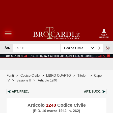
AREA
UTENTE
Art.
Fonti
>
Codice Civile
>
LIBRO QUARTO
>
Titolo I
>
Capo
IV
>
Sezione II
>
Articolo 1240
ART.
PREC.
ART.
SUCC.
Articolo
1240
Codice Civile
(R.D. 16 marzo 1942, n. 262)