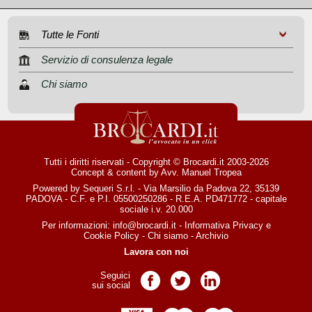
Tutte le Fonti
Servizio di consulenza legale
Chi siamo
Tutti i diritti riservati - Copyright © Brocardi.it 2003-2026
Concept & content by
Avv. Manuel Tropea
Powered by Sequeri S.r.l. - Via Marsilio da Padova 22, 35139
PADOVA - C.F. e P.I. 05500250286 - R.E.A. PD471772 - capitale
sociale i.v. 20.000
Per informazioni:
info@brocardi.it
-
Informativa Privacy
e
Cookie Policy
-
Chi siamo
-
Archivio
Lavora con noi
Seguici
Pagina Facebook
Pagina Twitter
Pagina LinkedIn
sui social