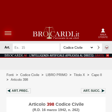
AREA
UTENTE
Art.
Fonti
>
Codice Civile
>
LIBRO PRIMO
>
Titolo X
>
Capo II
>
Articolo 398
ART.
PREC.
ART.
SUCC.
Articolo
398
Codice Civile
(R.D. 16 marzo 1942, n. 262)