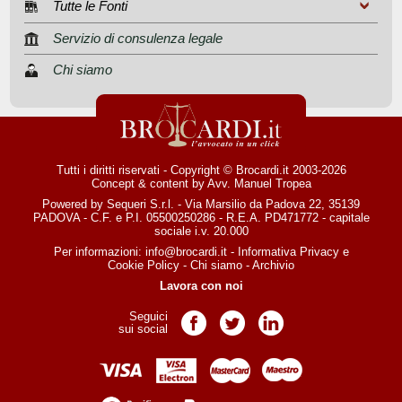
Tutte le Fonti
Servizio di consulenza legale
Chi siamo
Tutti i diritti riservati - Copyright © Brocardi.it 2003-2026
Concept & content by
Avv. Manuel Tropea
Powered by Sequeri S.r.l. - Via Marsilio da Padova 22, 35139
PADOVA - C.F. e P.I. 05500250286 - R.E.A. PD471772 - capitale
sociale i.v. 20.000
Per informazioni:
info@brocardi.it
-
Informativa Privacy
e
Cookie Policy
-
Chi siamo
-
Archivio
Lavora con noi
Seguici
Pagina Facebook
Pagina Twitter
Pagina LinkedIn
sui social