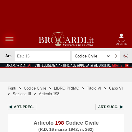
AREA
UTENTE
Art.
Fonti
>
Codice Civile
>
LIBRO PRIMO
>
Titolo VI
>
Capo VI
>
Sezione III
>
Articolo 198
ART.
PREC.
ART.
SUCC.
Articolo
198
Codice Civile
(R.D. 16 marzo 1942, n. 262)