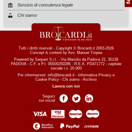
Servizio di consulenza legale
Chi siamo
Tutti i diritti riservati - Copyright © Brocardi.it 2003-2026
Concept & content by
Avv. Manuel Tropea
Powered by Sequeri S.r.l. - Via Marsilio da Padova 22, 35139
PADOVA - C.F. e P.I. 05500250286 - R.E.A. PD471772 - capitale
sociale i.v. 20.000
Per informazioni:
info@brocardi.it
-
Informativa Privacy
e
Cookie Policy
-
Chi siamo
-
Archivio
Lavora con noi
Seguici
Pagina Facebook
Pagina Twitter
Pagina LinkedIn
sui social