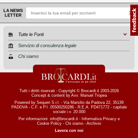
LA NEWS
LETTER
Tutte le Fonti
Servizio di consulenza legale
Chi siamo
Tutti i diritti riservati - Copyright © Brocardi.it 2003-2026
Concept & content by
Avv. Manuel Tropea
Powered by Sequeri S.r.l. - Via Marsilio da Padova 22, 35139
PADOVA - C.F. e P.I. 05500250286 - R.E.A. PD471772 - capitale
sociale i.v. 20.000
Per informazioni:
info@brocardi.it
-
Informativa Privacy
e
Cookie Policy
-
Chi siamo
-
Archivio
Lavora con noi