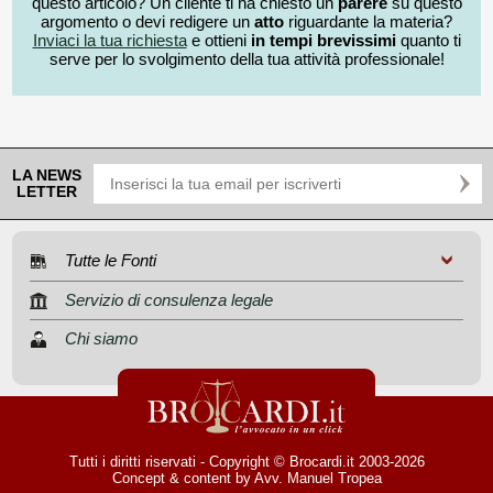
questo articolo? Un cliente ti ha chiesto un
parere
su questo
argomento o devi redigere un
atto
riguardante la materia?
Inviaci la tua richiesta
e ottieni
in tempi brevissimi
quanto ti
serve per lo svolgimento della tua attività professionale!
LA NEWS
LETTER
Tutte le Fonti
Servizio di consulenza legale
Chi siamo
Tutti i diritti riservati - Copyright © Brocardi.it 2003-2026
Concept & content by
Avv. Manuel Tropea