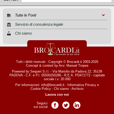
Tutte le Fonti
Servizio di consulenza legale
Chi siamo
Tutti i diritti riservati - Copyright © Brocardi.it 2003-2026
Concept & content by
Avv. Manuel Tropea
Powered by Sequeri S.r.l. - Via Marsilio da Padova 22, 35139
PADOVA - C.F. e P.I. 05500250286 - R.E.A. PD471772 - capitale
sociale i.v. 20.000
Per informazioni:
info@brocardi.it
-
Informativa Privacy
e
Cookie Policy
-
Chi siamo
-
Archivio
Lavora con noi
Seguici
Pagina Facebook
Pagina Twitter
Pagina LinkedIn
sui social