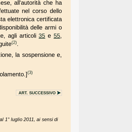
se, all'autorità che ha
fettuate nel corso dello
 elettronica certificata
sponibilità delle armi o
e, agli articoli
35
e
55
,
(2)
guite
.
ione, la sospensione e,
(3)
golamento.]
ART.
SUCCESSIVO
al 1° luglio 2011, ai sensi di