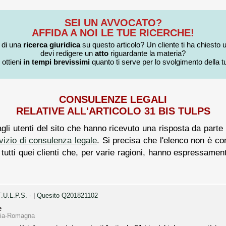
SEI UN AVVOCATO?
AFFIDA A NOI LE TUE RICERCHE!
i di una
ricerca giuridica
su questo articolo? Un cliente ti ha chiesto 
devi redigere un
atto
riguardante la materia?
 ottieni
in tempi brevissimi
quanto ti serve per lo svolgimento della tu
CONSULENZE LEGALI
RELATIVE ALL'ARTICOLO 31 BIS TULPS
agli utenti del sito che hanno ricevuto una risposta da parte 
vizio di consulenza legale
. Si precisa che l'elenco non è co
 a tutti quei clienti che, per varie ragioni, hanno espressamen
T.U.L.P.S. -
|
Quesito Q201821102
e
ilia-Romagna