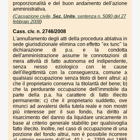
proporzionalità e del buon andamento dell'azione
amministrativa.
(
Cassazione civile,
Sez. Unite
, sentenza n. 5080 del 27
febbraio 2008
)
Cass. civ. n. 2746/2008
L'annullamento degli atti della procedura ablativa in
sede giurisdizionale elimina con effetto "ex tunc" la
dichiarazione di p.u. e la condotta
dell'amministrazione assume le connotazioni di
mera attività di fatto autonoma ed indipendente,
senza nesso eziologico con le cause
dell'illegittimità con la conseguenza, comune a
qualsiasi occupazione senza titolo di beni altrui: a)
che il proprietario conserva la titolarità del bene; b)
che la perdurante occupazione dell'immobile da
parte della p.a. ha carattere di fatto illecito
permanente; c) che il proprietario suddetto, ove
rinunci ad avvalersi della tutela reale e non mostri
più interesse per il suo fondo, ha diritto al
risarcimento del danno da liquidare unicamente in
base al criterio generale stabilito per qualsivoglia
fatto illecito. Inoltre, nel caso di occupazione di una
porzione del fondo altrui, non è possibile ricorrere
al criterio previsto dall'art. 40 L. n. 2359 del 1865