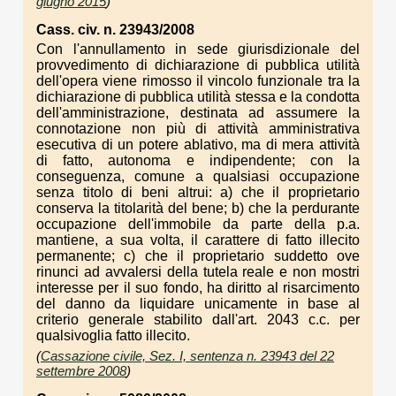
giugno 2015
)
Cass. civ. n. 23943/2008
Con l'annullamento in sede giurisdizionale del
provvedimento di dichiarazione di pubblica utilità
dell'opera viene rimosso il vincolo funzionale tra la
dichiarazione di pubblica utilità stessa e la condotta
dell'amministrazione, destinata ad assumere la
connotazione non più di attività amministrativa
esecutiva di un potere ablativo, ma di mera attività
di fatto, autonoma e indipendente; con la
conseguenza, comune a qualsiasi occupazione
senza titolo di beni altrui: a) che il proprietario
conserva la titolarità del bene; b) che la perdurante
occupazione dell'immobile da parte della p.a.
mantiene, a sua volta, il carattere di fatto illecito
permanente; c) che il proprietario suddetto ove
rinunci ad avvalersi della tutela reale e non mostri
interesse per il suo fondo, ha diritto al risarcimento
del danno da liquidare unicamente in base al
criterio generale stabilito dall'art. 2043 c.c. per
qualsivoglia fatto illecito.
(
Cassazione civile, Sez. I, sentenza n. 23943 del 22
settembre 2008
)