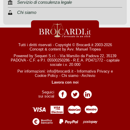
Servizio di consulenza legale
Chi siamo
Tutti i diritti riservati - Copyright © Brocardi.it 2003-2026
Concept & content by
Avv. Manuel Tropea
Powered by Sequeri S.r.l. - Via Marsilio da Padova 22, 35139
PADOVA - C.F. e P.I. 05500250286 - R.E.A. PD471772 - capitale
sociale i.v. 20.000
Per informazioni:
info@brocardi.it
-
Informativa Privacy
e
Cookie Policy
-
Chi siamo
-
Archivio
Lavora con noi
Seguici
Pagina Facebook
Pagina Twitter
Pagina LinkedIn
sui social