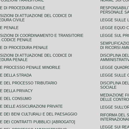
POSIZIONI TRANSITORIE
NORME SUI CO
E DI PROCEDURA CIVILE
RESPONSABILI
PERSONALE SA
SIZIONI DI ATTUAZIONE DEL CODICE DI
DURA CIVILE
LEGGE SULLE L
E PENALE
LEGGE EQUO 
SIZIONI DI COORDINAMENTO E TRANSITORIE
LEGGE SUL PR
L CODICE PENALE
SEMPLIFICAZIO
E DI PROCEDURA PENALE
DI RICORSI AM
SIZIONI DI ATTUAZIONE DEL CODICE DI
DISCIPLINA DE
EDURA PENALE
AMMINISTRATI
E PROCESSO PENALE MINORILE
LEGGE QUADRO
E DELLA STRADA
LEGGE SULLE 
E DEL PROCESSO TRIBUTARIO
DISCIPLINA DE
SOCIALE
E DELLA PRIVACY
MEDIAZIONE FI
CE DEL CONSUMO
DELLE CONTROV
E DELLE ASSICURAZIONI PRIVATE
LEGGE SULL'O
E DEI BENI CULTURALI E DEL PAESAGGIO
RIFORMA DEL S
INTERNAZIONA
E DEI CONTRATTI PUBBLICI [ABROGATO]
LEGGE SUI REA