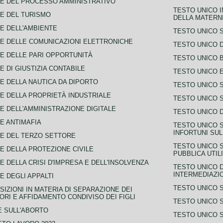
E DEL PROCESSO AMMINISTRATIVO
TESTO UNICO I
E DEL TURISMO
DELLA MATERNI
E DELL'AMBIENTE
TESTO UNICO 
E DELLE COMUNICAZIONI ELETTRONICHE
TESTO UNICO D
E DELLE PARI OPPORTUNITÀ
TESTO UNICO 
E DI GIUSTIZIA CONTABILE
TESTO UNICO E
E DELLA NAUTICA DA DIPORTO
TESTO UNICO 
E DELLA PROPRIETÀ INDUSTRIALE
TESTO UNICO 
E DELL'AMMINISTRAZIONE DIGITALE
TESTO UNICO D
E ANTIMAFIA
TESTO UNICO 
INFORTUNI SU
E DEL TERZO SETTORE
TESTO UNICO 
E DELLA PROTEZIONE CIVILE
PUBBLICA UTIL
E DELLA CRISI D'IMPRESA E DELL'INSOLVENZA
TESTO UNICO D
INTERMEDIAZIO
E DEGLI APPALTI
TESTO UNICO 
SIZIONI IN MATERIA DI SEPARAZIONE DEI
ORI E AFFIDAMENTO CONDIVISO DEI FIGLI
TESTO UNICO 
 SULL'ABORTO
TESTO UNICO S