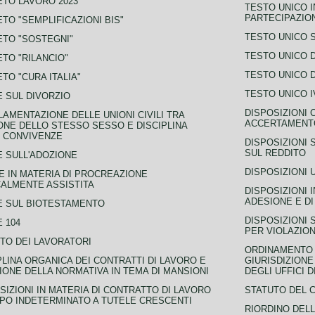
TO LAVORO 2023
TESTO UNICO I
PARTECIPAZIO
TO "SEMPLIFICAZIONI BIS"
TESTO UNICO 
TO "SOSTEGNI"
TESTO UNICO D
TO "RILANCIO"
TESTO UNICO D
TO "CURA ITALIA"
TESTO UNICO I
 SUL DIVORZIO
DISPOSIZIONI 
AMENTAZIONE DELLE UNIONI CIVILI TRA
ACCERTAMENTO
NE DELLO STESSO SESSO E DISCIPLINA
 CONVIVENZE
DISPOSIZIONI 
SUL REDDITO
 SULL'ADOZIONE
DISPOSIZIONI 
 IN MATERIA DI PROCREAZIONE
ALMENTE ASSISTITA
DISPOSIZIONI 
ADESIONE E DI
E SUL BIOTESTAMENTO
DISPOSIZIONI 
 104
PER VIOLAZION
TO DEI LAVORATORI
ORDINAMENTO D
PLINA ORGANICA DEI CONTRATTI DI LAVORO E
GIURISDIZIONE
IONE DELLA NORMATIVA IN TEMA DI MANSIONI
DEGLI UFFICI 
SIZIONI IN MATERIA DI CONTRATTO DI LAVORO
STATUTO DEL 
PO INDETERMINATO A TUTELE CRESCENTI
RIORDINO DELL