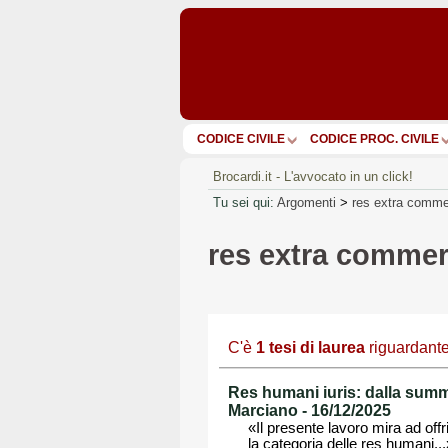
CODICE CIVILE
CODICE PROC. CIVILE
Brocardi.it - L'avvocato in un click!
Tu sei qui:
Argomenti
>
res extra comm
res extra comme
C'è
1
tesi di laurea
riguardant
Res humani iuris: dalla summ
Marciano - 16/12/2025
«Il presente lavoro mira ad offr
la categoria delle res humani...