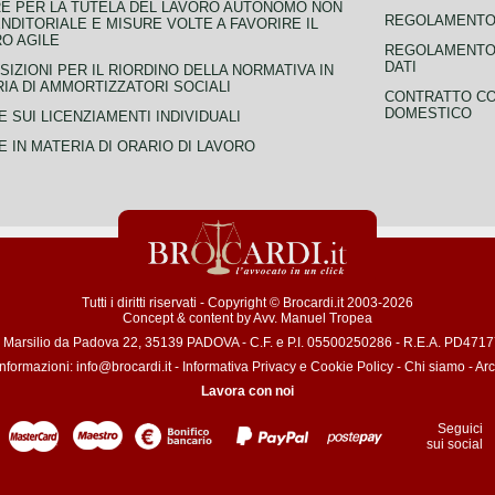
E PER LA TUTELA DEL LAVORO AUTONOMO NON
REGOLAMENTO 
NDITORIALE E MISURE VOLTE A FAVORIRE IL
O AGILE
REGOLAMENTO 
DATI
SIZIONI PER IL RIORDINO DELLA NORMATIVA IN
IA DI AMMORTIZZATORI SOCIALI
CONTRATTO CO
DOMESTICO
 SUI LICENZIAMENTI INDIVIDUALI
 IN MATERIA DI ORARIO DI LAVORO
Tutti i diritti riservati - Copyright © Brocardi.it 2003-2026
Concept & content by
Avv. Manuel Tropea
a Marsilio da Padova 22, 35139 PADOVA - C.F. e P.I. 05500250286 - R.E.A. PD471772
informazioni:
info@brocardi.it
-
Informativa Privacy
e
Cookie Policy
-
Chi siamo
-
Arc
Lavora con noi
Seguici
sui social