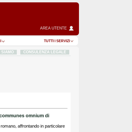
AREA UTENTE
I
TUTTI I SERVIZI
I SIAMO
CONSULENZA LEGALE
res communes omnium di
o romano, affrontando in particolare