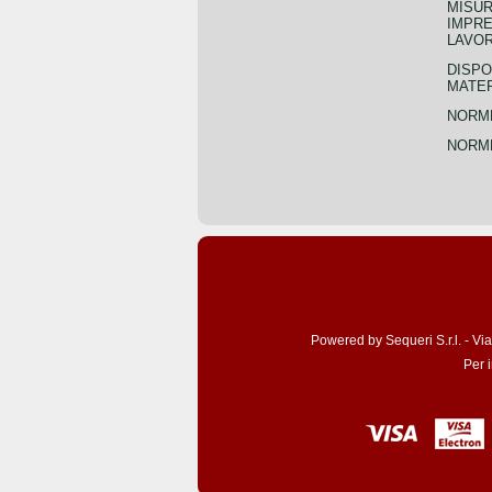
MISUR
IMPRE
LAVOR
DISPO
MATER
NORME
NORME
Powered by Sequeri S.r.l. - Vi
Per 