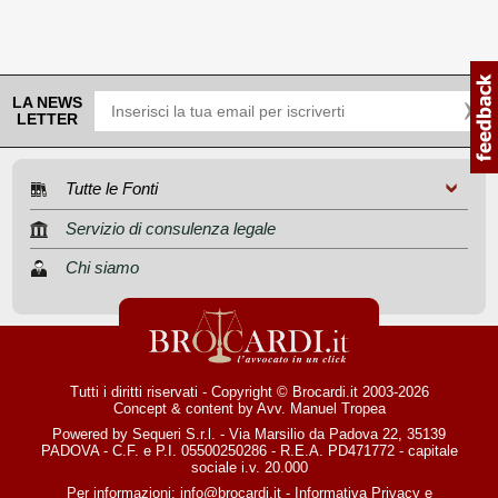
LA NEWS
LETTER
Tutte le Fonti
Servizio di consulenza legale
Chi siamo
Tutti i diritti riservati - Copyright © Brocardi.it 2003-2026
Concept & content by
Avv. Manuel Tropea
Powered by Sequeri S.r.l. - Via Marsilio da Padova 22, 35139
PADOVA - C.F. e P.I. 05500250286 - R.E.A. PD471772 - capitale
sociale i.v. 20.000
Per informazioni:
info@brocardi.it
-
Informativa Privacy
e