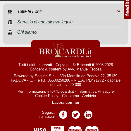
Tutte le Fonti
Servizio di consulenza legale
Chi siamo
Tutti i diritti riservati - Copyright © Brocardi.it 2003-2026
Concept & content by
Avv. Manuel Tropea
Powered by Sequeri S.r.l. - Via Marsilio da Padova 22, 35139
PADOVA - C.F. e P.I. 05500250286 - R.E.A. PD471772 - capitale
sociale i.v. 20.000
Per informazioni:
info@brocardi.it
-
Informativa Privacy
e
Cookie Policy
-
Chi siamo
-
Archivio
Lavora con noi
Seguici
Pagina Facebook
Pagina Twitter
Pagina LinkedIn
sui social