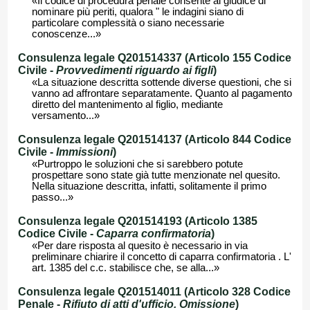
«Il codice di procedura penale consente al giudice di
nominare più periti, qualora " le indagini siano di
particolare complessità o siano necessarie
conoscenze...»
Consulenza legale Q201514337 (Articolo 155 Codice
Civile -
Provvedimenti riguardo ai figli
)
«La situazione descritta sottende diverse questioni, che si
vanno ad affrontare separatamente. Quanto al pagamento
diretto del mantenimento al figlio, mediante
versamento...»
Consulenza legale Q201514137 (Articolo 844 Codice
Civile -
Immissioni
)
«Purtroppo le soluzioni che si sarebbero potute
prospettare sono state già tutte menzionate nel quesito.
Nella situazione descritta, infatti, solitamente il primo
passo...»
Consulenza legale Q201514193 (Articolo 1385
Codice Civile -
Caparra confirmatoria
)
«Per dare risposta al quesito è necessario in via
preliminare chiarire il concetto di caparra confirmatoria . L'
art. 1385 del c.c. stabilisce che, se alla...»
Consulenza legale Q201514011 (Articolo 328 Codice
Penale -
Rifiuto di atti d'ufficio. Omissione
)