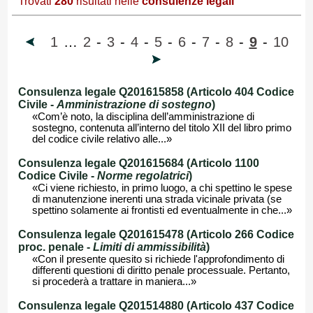
Trovati
280
risultati nelle
consulenze legali
1
…
2
-
3
-
4
-
5
-
6
-
7
-
8
-
9
-
10
Consulenza legale Q201615858 (Articolo 404 Codice
Civile -
Amministrazione di sostegno
)
«Com’è noto, la disciplina dell’amministrazione di
sostegno, contenuta all’interno del titolo XII del libro primo
del codice civile relativo alle...»
Consulenza legale Q201615684 (Articolo 1100
Codice Civile -
Norme regolatrici
)
«Ci viene richiesto, in primo luogo, a chi spettino le spese
di manutenzione inerenti una strada vicinale privata (se
spettino solamente ai frontisti ed eventualmente in che...»
Consulenza legale Q201615478 (Articolo 266 Codice
proc. penale -
Limiti di ammissibilità
)
«Con il presente quesito si richiede l'approfondimento di
differenti questioni di diritto penale processuale. Pertanto,
si procederà a trattare in maniera...»
Consulenza legale Q201514880 (Articolo 437 Codice