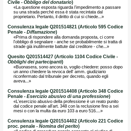
Civile -
Obbligo del donatario
)
«La questione esposta riguarda l'impedimento a passare
su una strada perché essa è stata recintata dal
proprietario. Pertanto, il diritto di cui si chiede...»
Consulenza legale Q201514821 (Articolo 595 Codice
Penale -
Diffamazione
)
«Prima di rispondere alla domanda proposta, ci corre
l'obbligo di segnalare - anche se probabilmente si tratta di
strade già inutilmente battute dal creditore - che...»
Quesito Q201514427 (Articolo 1104 Codice Civile -
Obblighi dei partecipanti
)
«Buonasera, sono ancora io, voglio chiedere: posso dopo
un anno chiedere la revoca dell' amm. giudiziario
riconfermato dal tribunale per decreto, quando egli
aveva...»
Consulenza legale Q201514408 (Articolo 348 Codice
Penale -
Esercizio abusivo di una professione
)
«L'esercizio abusivo della professione è un reato punito
dal codice penale all'art. 348 con la reclusione fino a sei
mesi o con la multa da euro 103 a euro 516....»
Consulenza legale Q201514402 (Articolo 221 Codice
proc. penale -
Nomina del perito
)