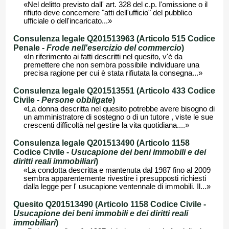
«Nel delitto previsto dall' art. 328 del c.p. l'omissione o il
rifiuto deve concernere "atti dell'ufficio" del pubblico
ufficiale o dell'incaricato...»
Consulenza legale Q201513963 (Articolo 515 Codice
Penale -
Frode nell'esercizio del commercio
)
«In riferimento ai fatti descritti nel quesito, v'è da
premettere che non sembra possibile individuare una
precisa ragione per cui è stata rifiutata la consegna...»
Consulenza legale Q201513551 (Articolo 433 Codice
Civile -
Persone obbligate
)
«La donna descritta nel quesito potrebbe avere bisogno di
un amministratore di sostegno o di un tutore , viste le sue
crescenti difficoltà nel gestire la vita quotidiana....»
Consulenza legale Q201513490 (Articolo 1158
Codice Civile -
Usucapione dei beni immobili e dei
diritti reali immobiliari
)
«La condotta descritta e mantenuta dal 1987 fino al 2009
sembra apparentemente rivestire i presupposti richiesti
dalla legge per l' usucapione ventennale di immobili. Il...»
Quesito Q201513490 (Articolo 1158 Codice Civile -
Usucapione dei beni immobili e dei diritti reali
immobiliari
)