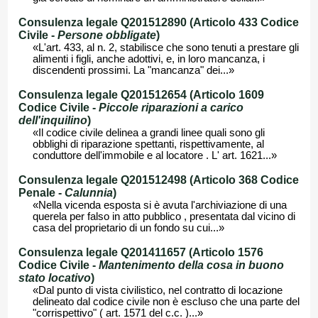
Consulenza legale Q201512890 (Articolo 433 Codice
Civile -
Persone obbligate
)
«L'art. 433, al n. 2, stabilisce che sono tenuti a prestare gli
alimenti i figli, anche adottivi, e, in loro mancanza, i
discendenti prossimi. La "mancanza" dei...»
Consulenza legale Q201512654 (Articolo 1609
Codice Civile -
Piccole riparazioni a carico
dell'inquilino
)
«Il codice civile delinea a grandi linee quali sono gli
obblighi di riparazione spettanti, rispettivamente, al
conduttore dell'immobile e al locatore . L' art. 1621...»
Consulenza legale Q201512498 (Articolo 368 Codice
Penale -
Calunnia
)
«Nella vicenda esposta si è avuta l'archiviazione di una
querela per falso in atto pubblico , presentata dal vicino di
casa del proprietario di un fondo su cui...»
Consulenza legale Q201411657 (Articolo 1576
Codice Civile -
Mantenimento della cosa in buono
stato locativo
)
«Dal punto di vista civilistico, nel contratto di locazione
delineato dal codice civile non è escluso che una parte del
"corrispettivo" ( art. 1571 del c.c. )...»