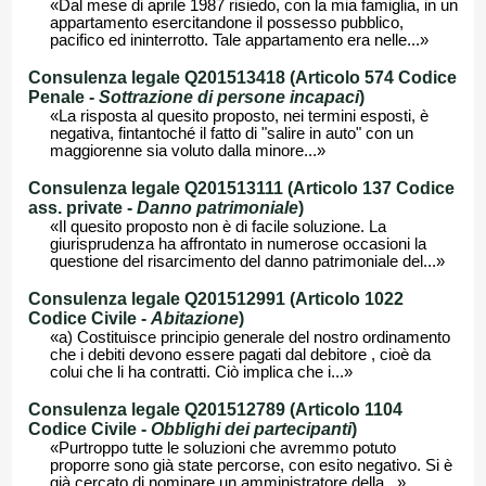
«Dal mese di aprile 1987 risiedo, con la mia famiglia, in un
appartamento esercitandone il possesso pubblico,
pacifico ed ininterrotto. Tale appartamento era nelle...»
Consulenza legale Q201513418 (Articolo 574 Codice
Penale -
Sottrazione di persone incapaci
)
«La risposta al quesito proposto, nei termini esposti, è
negativa, fintantoché il fatto di "salire in auto" con un
maggiorenne sia voluto dalla minore...»
Consulenza legale Q201513111 (Articolo 137 Codice
ass. private -
Danno patrimoniale
)
«Il quesito proposto non è di facile soluzione. La
giurisprudenza ha affrontato in numerose occasioni la
questione del risarcimento del danno patrimoniale del...»
Consulenza legale Q201512991 (Articolo 1022
Codice Civile -
Abitazione
)
«a) Costituisce principio generale del nostro ordinamento
che i debiti devono essere pagati dal debitore , cioè da
colui che li ha contratti. Ciò implica che i...»
Consulenza legale Q201512789 (Articolo 1104
Codice Civile -
Obblighi dei partecipanti
)
«Purtroppo tutte le soluzioni che avremmo potuto
proporre sono già state percorse, con esito negativo. Si è
già cercato di nominare un amministratore della...»