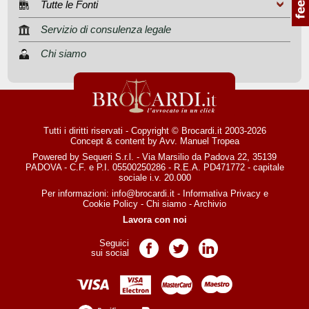
Tutte le Fonti
Servizio di consulenza legale
Chi siamo
Tutti i diritti riservati - Copyright © Brocardi.it 2003-2026
Concept & content by
Avv. Manuel Tropea
Powered by Sequeri S.r.l. - Via Marsilio da Padova 22, 35139
PADOVA - C.F. e P.I. 05500250286 - R.E.A. PD471772 - capitale
sociale i.v. 20.000
Per informazioni:
info@brocardi.it
-
Informativa Privacy
e
Cookie Policy
-
Chi siamo
-
Archivio
Lavora con noi
Seguici
Pagina Facebook
Pagina Twitter
Pagina LinkedIn
sui social