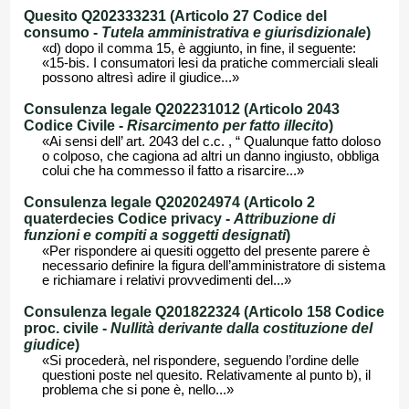
Quesito Q202333231 (Articolo 27 Codice del
consumo -
Tutela amministrativa e giurisdizionale
)
«d) dopo il comma 15, è aggiunto, in fine, il seguente:
«15-bis. I consumatori lesi da pratiche commerciali sleali
possono altresì adire il giudice...»
Consulenza legale Q202231012 (Articolo 2043
Codice Civile -
Risarcimento per fatto illecito
)
«Ai sensi dell’ art. 2043 del c.c. , “ Qualunque fatto doloso
o colposo, che cagiona ad altri un danno ingiusto, obbliga
colui che ha commesso il fatto a risarcire...»
Consulenza legale Q202024974 (Articolo 2
quaterdecies Codice privacy -
Attribuzione di
funzioni e compiti a soggetti designati
)
«Per rispondere ai quesiti oggetto del presente parere è
necessario definire la figura dell’amministratore di sistema
e richiamare i relativi provvedimenti del...»
Consulenza legale Q201822324 (Articolo 158 Codice
proc. civile -
Nullità derivante dalla costituzione del
giudice
)
«Si procederà, nel rispondere, seguendo l’ordine delle
questioni poste nel quesito. Relativamente al punto b), il
problema che si pone è, nello...»