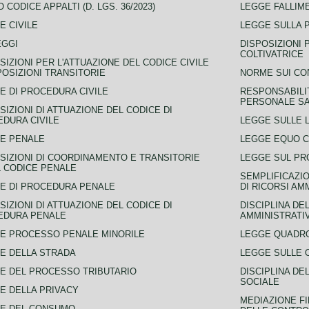
 CODICE APPALTI (D. LGS. 36/2023)
LEGGE FALLIM
E CIVILE
LEGGE SULLA 
EGGI
DISPOSIZIONI 
COLTIVATRICE
SIZIONI PER L'ATTUAZIONE DEL CODICE CIVILE
POSIZIONI TRANSITORIE
NORME SUI CO
E DI PROCEDURA CIVILE
RESPONSABILI
PERSONALE SA
SIZIONI DI ATTUAZIONE DEL CODICE DI
DURA CIVILE
LEGGE SULLE L
E PENALE
LEGGE EQUO 
SIZIONI DI COORDINAMENTO E TRANSITORIE
LEGGE SUL PR
L CODICE PENALE
SEMPLIFICAZIO
E DI PROCEDURA PENALE
DI RICORSI AM
SIZIONI DI ATTUAZIONE DEL CODICE DI
DISCIPLINA DE
EDURA PENALE
AMMINISTRATI
E PROCESSO PENALE MINORILE
LEGGE QUADRO
E DELLA STRADA
LEGGE SULLE 
E DEL PROCESSO TRIBUTARIO
DISCIPLINA DE
SOCIALE
E DELLA PRIVACY
MEDIAZIONE FI
CE DEL CONSUMO