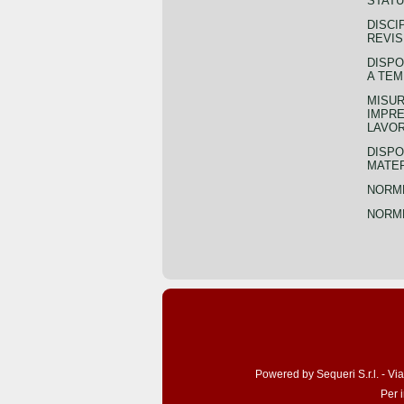
STATU
DISCI
REVIS
DISPO
A TEM
MISUR
IMPRE
LAVOR
DISPO
MATER
NORME
NORME
Powered by Sequeri S.r.l. - Vi
Per 