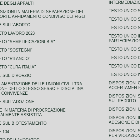
INTERMEDIAZIO
E DEGLI APPALTI
TESTO UNICO 
SIZIONI IN MATERIA DI SEPARAZIONE DEI
ORI E AFFIDAMENTO CONDIVISO DEI FIGLI
TESTO UNICO 
 SULL'ABORTO
TESTO UNICO S
TO LAVORO 2023
TESTO UNICO I
PARTECIPAZIO
TO "SEMPLIFICAZIONI BIS"
TESTO UNICO 
TO "SOSTEGNI"
TESTO UNICO D
TO "RILANCIO"
TESTO UNICO D
TO "CURA ITALIA"
TESTO UNICO I
 SUL DIVORZIO
DISPOSIZIONI 
AMENTAZIONE DELLE UNIONI CIVILI TRA
ACCERTAMENTO
NE DELLO STESSO SESSO E DISCIPLINA
 CONVIVENZE
DISPOSIZIONI 
SUL REDDITO
 SULL'ADOZIONE
DISPOSIZIONI 
 IN MATERIA DI PROCREAZIONE
ALMENTE ASSISTITA
DISPOSIZIONI 
ADESIONE E DI
E SUL BIOTESTAMENTO
DISPOSIZIONI 
 104
PER VIOLAZION