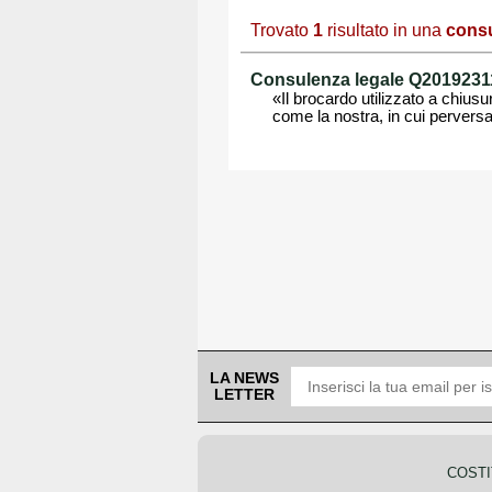
Trovato
1
risultato in una
consu
Consulenza legale Q201923119
«Il brocardo utilizzato a chius
come la nostra, in cui perversa
LA NEWS
LETTER
COSTI