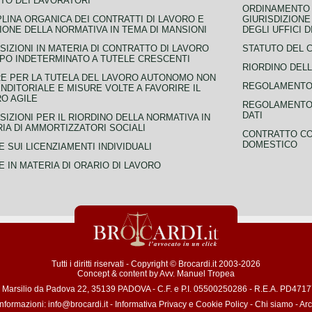
TO DEI LAVORATORI
ORDINAMENTO D
PLINA ORGANICA DEI CONTRATTI DI LAVORO E
GIURISDIZIONE
IONE DELLA NORMATIVA IN TEMA DI MANSIONI
DEGLI UFFICI 
SIZIONI IN MATERIA DI CONTRATTO DI LAVORO
STATUTO DEL 
PO INDETERMINATO A TUTELE CRESCENTI
RIORDINO DELL
E PER LA TUTELA DEL LAVORO AUTONOMO NON
REGOLAMENTO 
NDITORIALE E MISURE VOLTE A FAVORIRE IL
O AGILE
REGOLAMENTO 
DATI
SIZIONI PER IL RIORDINO DELLA NORMATIVA IN
IA DI AMMORTIZZATORI SOCIALI
CONTRATTO CO
DOMESTICO
 SUI LICENZIAMENTI INDIVIDUALI
 IN MATERIA DI ORARIO DI LAVORO
Tutti i diritti riservati - Copyright © Brocardi.it 2003-2026
Concept & content by
Avv. Manuel Tropea
a Marsilio da Padova 22, 35139 PADOVA - C.F. e P.I. 05500250286 - R.E.A. PD471772
informazioni:
info@brocardi.it
-
Informativa Privacy
e
Cookie Policy
-
Chi siamo
-
Arc