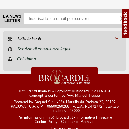
LA NEWS
LETTER
Tutte le Fonti
Servizio di consulenza legale
Chi siamo
Tutti i diritti riservati - Copyright © Brocardi.it 2003-2026
Concept & content by
Avv. Manuel Tropea
Powered by Sequeri S.r.l. - Via Marsilio da Padova 22, 35139
PADOVA - C.F. e P.I. 05500250286 - R.E.A. PD471772 - capitale
sociale i.v. 20.000
Per informazioni:
info@brocardi.it
-
Informativa Privacy
e
Cookie Policy
-
Chi siamo
-
Archivio
Lavora con noi