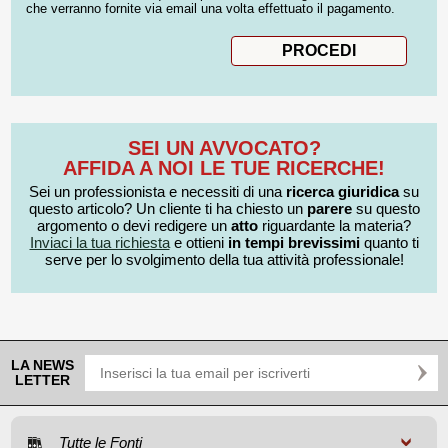
che verranno fornite via email una volta effettuato il pagamento.
SEI UN AVVOCATO?
AFFIDA A NOI LE TUE RICERCHE!
Sei un professionista e necessiti di una
ricerca giuridica
su
questo articolo? Un cliente ti ha chiesto un
parere
su questo
argomento o devi redigere un
atto
riguardante la materia?
Inviaci la tua richiesta
e ottieni
in tempi brevissimi
quanto ti
serve per lo svolgimento della tua attività professionale!
LA NEWS
LETTER
Tutte le Fonti