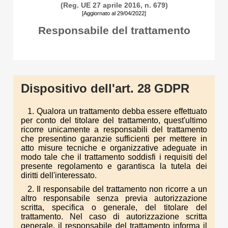
(Reg. UE 27 aprile 2016, n. 679)
[Aggiornato al 29/04/2022]
Responsabile del trattamento
Dispositivo dell'art. 28 GDPR
1. Qualora un trattamento debba essere effettuato
per conto del titolare del trattamento, quest'ultimo
ricorre unicamente a responsabili del trattamento
che presentino garanzie sufficienti per mettere in
atto misure tecniche e organizzative adeguate in
modo tale che il trattamento soddisfi i requisiti del
presente regolamento e garantisca la tutela dei
diritti dell'interessato.
2. Il responsabile del trattamento non ricorre a un
altro responsabile senza previa autorizzazione
scritta, specifica o generale, del titolare del
trattamento. Nel caso di autorizzazione scritta
generale, il responsabile del trattamento informa il