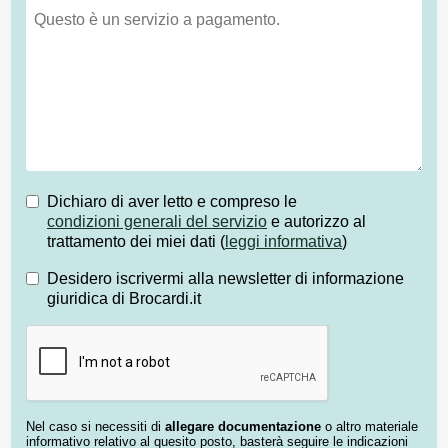
Dichiaro di aver letto e compreso le
condizioni generali del servizio
e autorizzo al
trattamento dei miei dati (
leggi informativa
)
Desidero iscrivermi alla newsletter di informazione
giuridica di Brocardi.it
Nel caso si necessiti di
allegare documentazione
o altro materiale
informativo relativo al quesito posto, basterà seguire le indicazioni