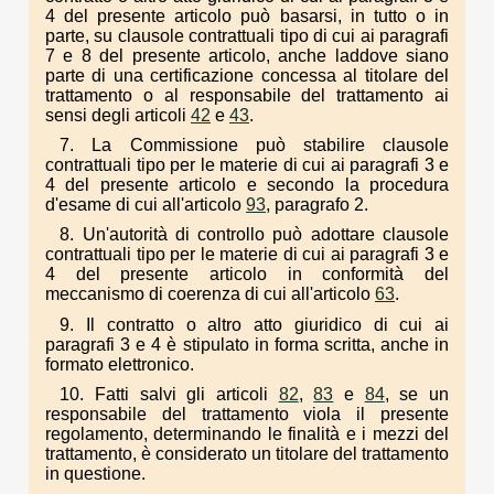
4 del presente articolo può basarsi, in tutto o in
parte, su clausole contrattuali tipo di cui ai paragrafi
7 e 8 del presente articolo, anche laddove siano
parte di una certificazione concessa al titolare del
trattamento o al responsabile del trattamento ai
sensi degli articoli
42
e
43
.
7. La Commissione può stabilire clausole
contrattuali tipo per le materie di cui ai paragrafi 3 e
4 del presente articolo e secondo la procedura
d'esame di cui all'articolo
93
, paragrafo 2.
8. Un'autorità di controllo può adottare clausole
contrattuali tipo per le materie di cui ai paragrafi 3 e
4 del presente articolo in conformità del
meccanismo di coerenza di cui all'articolo
63
.
9. Il contratto o altro atto giuridico di cui ai
paragrafi 3 e 4 è stipulato in forma scritta, anche in
formato elettronico.
10. Fatti salvi gli articoli
82
,
83
e
84
, se un
responsabile del trattamento viola il presente
regolamento, determinando le finalità e i mezzi del
trattamento, è considerato un titolare del trattamento
in questione.