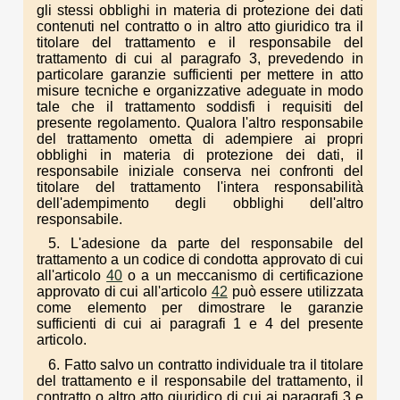
gli stessi obblighi in materia di protezione dei dati
contenuti nel contratto o in altro atto giuridico tra il
titolare del trattamento e il responsabile del
trattamento di cui al paragrafo 3, prevedendo in
particolare garanzie sufficienti per mettere in atto
misure tecniche e organizzative adeguate in modo
tale che il trattamento soddisfi i requisiti del
presente regolamento. Qualora l'altro responsabile
del trattamento ometta di adempiere ai propri
obblighi in materia di protezione dei dati, il
responsabile iniziale conserva nei confronti del
titolare del trattamento l'intera responsabilità
dell'adempimento degli obblighi dell'altro
responsabile.
5. L'adesione da parte del responsabile del
trattamento a un codice di condotta approvato di cui
all'articolo
40
o a un meccanismo di certificazione
approvato di cui all'articolo
42
può essere utilizzata
come elemento per dimostrare le garanzie
sufficienti di cui ai paragrafi 1 e 4 del presente
articolo.
6. Fatto salvo un contratto individuale tra il titolare
del trattamento e il responsabile del trattamento, il
contratto o altro atto giuridico di cui ai paragrafi 3 e