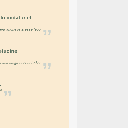
o imitatur et
”
rva anche le stesse leggi
etudine
”
da una lunga consuetudine
s
”
to