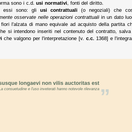
norma sono i c.d.
usi normativi
, fonti del diritto.
 essi sono: gli
usi contrattuali
(o negoziali) che cos
nte osservate nelle operazioni contrattuali
in un dato lu
i fiori l'alzata di mano equivale ad acquisto della partita
he si intendono inseriti nel contenuto del contratto, salva
i
che valgono per l'interpretazione [v.
c.c.
1368] e l'integra
usque longaevi non vilis auctoritas est
”
La consuetudine e l'uso inveterati hanno notevole rilevanza