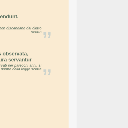
cendunt,
non discendano dal diritto
”
scritto
 observata,
ura servantur
ti per parecchi anni, si
”
 norme della legge scritta