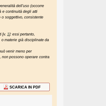
eneralità dell'uso
(occorre
à
e
continuità
degli atti
o
o
soggettivo
, consistente
i [v.
1
]: essi pertanto,
, o materie già disciplinate da
 può venir meno per
o,
non possono operare contra
SCARICA IN PDF