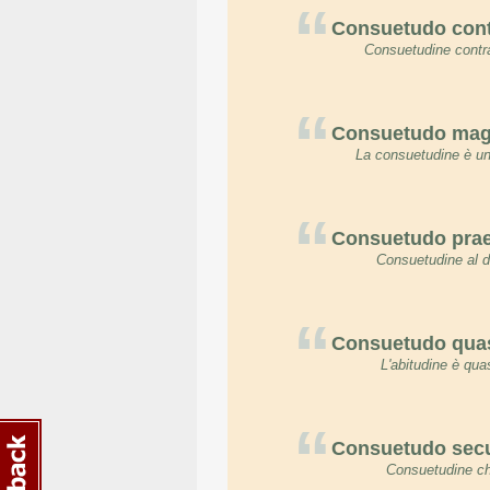
“
Consuetudo cont
Consuetudine contra
“
Consuetudo magn
La consuetudine è un
“
Consuetudo prae
Consuetudine al di
“
Consuetudo quasi
L'abitudine è qu
“
Consuetudo sec
Consuetudine ch