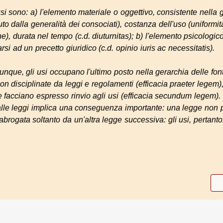
si sono: a) l'
elemento materiale
o
oggettivo
, consistente nella
g
uto dalla
generalità dei consociati
),
costanza dell'uso
(
uniformit
he),
durata nel tempo
(c.d.
diuturnitas
); b) l'
elemento psicologic
rsi
ad un precetto giuridico (c.d.
opinio iuris ac necessitatis
).
unque, gli usi occupano l'
ultimo posto
nella gerarchia delle font
n disciplinate da leggi e regolamenti (
efficacia praeter legem
)
te facciano espresso rinvio agli usi (
efficacia secundum legem
).
alle leggi implica una conseguenza importante: una legge non
brogata soltanto da un'altra legge successiva: gli usi, pertant