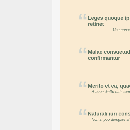
“
Leges quoque ips
retinet
Una consue
“
Malae consuetud
confirmantur
“
Merito et ea, qu
A buon diritto tutti co
“
Naturali iuri co
Non si può derogare al 