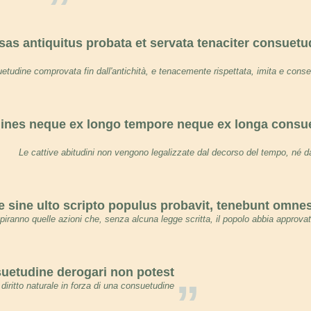
”
as antiquitus probata et servata tenaciter consuetud
tudine comprovata fin dall'antichità, e tenacemente rispettata, imita e conse
ines neque ex longo tempore neque ex longa consu
Le cattive abitudini non vengono legalizzate dal decorso del tempo, né 
ae sine ulto scripto populus probavit, tenebunt omne
mpiranno quelle azioni che, senza alcuna legge scritta, il popolo abbia approva
nsuetudine derogari non potest
”
diritto naturale in forza di una consuetudine