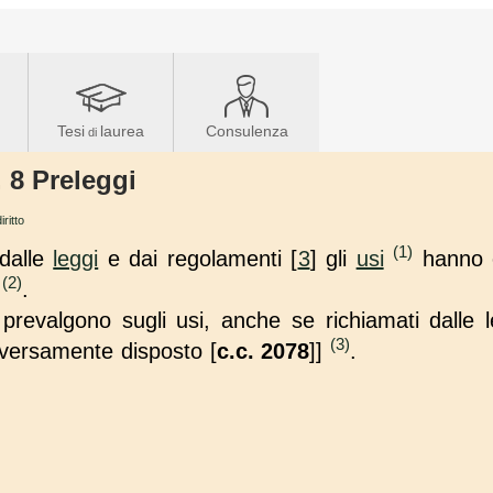
Tesi
laurea
Consulenza
di
. 8 Preleggi
iritto
(1)
 dalle
leggi
e dai regolamenti [
3
] gli
usi
hanno e
(2)
i
.
prevalgono sugli usi, anche se richiamati dalle l
(3)
iversamente disposto [
c.c.
2078
]]
.