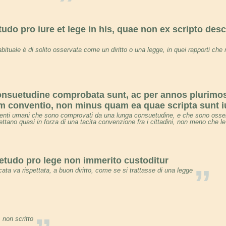
”
udo pro iure et lege in his, quae non ex scripto des
ituale è di solito osservata come un diritto o una legge, in quei rapporti che 
onsuetudine comprobata sunt, ac per annos plurimos
ium conventio, non minus quam ea quae scripta sunt i
ti umani che sono comprovati da una lunga consuetudine, e che sono osserva
ettano quasi in forza di una tacita convenzione fra i cittadini, non meno che le
etudo pro lege non immerito custoditur
”
ta va rispettata, a buon diritto, come se si trattasse di una legge
 non scritto