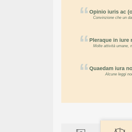
“
Opinio iuris ac (
Convinzione che un dat
“
Pleraque in iure
Molte attività umane, 
“
Quaedam iura non
Alcune leggi non