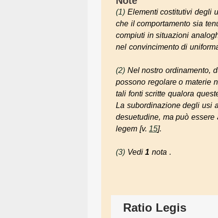
Note
(1)
Elementi costitutivi degli u
che il comportamento sia ten
compiuti in situazioni analog
nel
convincimento di uniforma
(2)
Nel nostro ordinamento, d
possono regolare o materie no
tali fonti scritte qualora ques
La subordinazione degli usi 
desuetudine
, ma può essere a
legem
[v.
15
].
(3)
Vedi
1
nota .
Ratio Legis