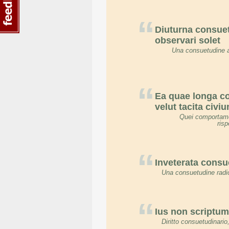
“
Diuturna consuet
observari solet
Una consuetudine ab
“
Ea quae longa c
velut tacita civ
Quei comportamen
risp
“
Inveterata consu
Una consuetudine radica
“
Ius non scriptum
Diritto consuetudinario,