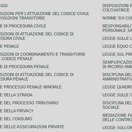
EGGI
DISPOSIZIONI 
COLTIVATRICE
SIZIONI PER L'ATTUAZIONE DEL CODICE CIVILE
POSIZIONI TRANSITORIE
NORME SUI CO
E DI PROCEDURA CIVILE
RESPONSABILI
PERSONALE SA
SIZIONI DI ATTUAZIONE DEL CODICE DI
DURA CIVILE
LEGGE SULLE L
E PENALE
LEGGE EQUO 
SIZIONI DI COORDINAMENTO E TRANSITORIE
LEGGE SUL PR
L CODICE PENALE
SEMPLIFICAZIO
E DI PROCEDURA PENALE
DI RICORSI AM
SIZIONI DI ATTUAZIONE DEL CODICE DI
DISCIPLINA DE
EDURA PENALE
AMMINISTRATI
E PROCESSO PENALE MINORILE
LEGGE QUADRO
E DELLA STRADA
LEGGE SULLE 
E DEL PROCESSO TRIBUTARIO
DISCIPLINA DE
SOCIALE
E DELLA PRIVACY
MEDIAZIONE FI
CE DEL CONSUMO
DELLE CONTROV
E DELLE ASSICURAZIONI PRIVATE
LEGGE SULL'O