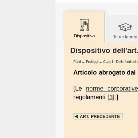
Dispositivo
Tesi
laurea
di
Dispositivo dell'art
Fonti
→
Preleggi
→
Capo I - Delle fonti del d
Articolo abrogato dal 
[Le
norme corporative
regolamenti
[
3
].]
ART.
PRECEDENTE