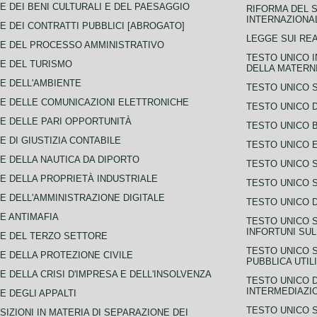
E DEI BENI CULTURALI E DEL PAESAGGIO
RIFORMA DEL S
INTERNAZIONA
E DEI CONTRATTI PUBBLICI [ABROGATO]
LEGGE SUI REA
E DEL PROCESSO AMMINISTRATIVO
TESTO UNICO I
E DEL TURISMO
DELLA MATERNI
E DELL'AMBIENTE
TESTO UNICO 
E DELLE COMUNICAZIONI ELETTRONICHE
TESTO UNICO D
E DELLE PARI OPPORTUNITÀ
TESTO UNICO 
E DI GIUSTIZIA CONTABILE
TESTO UNICO E
E DELLA NAUTICA DA DIPORTO
TESTO UNICO 
E DELLA PROPRIETÀ INDUSTRIALE
TESTO UNICO 
E DELL'AMMINISTRAZIONE DIGITALE
TESTO UNICO D
E ANTIMAFIA
TESTO UNICO 
INFORTUNI SU
E DEL TERZO SETTORE
TESTO UNICO 
E DELLA PROTEZIONE CIVILE
PUBBLICA UTIL
E DELLA CRISI D'IMPRESA E DELL'INSOLVENZA
TESTO UNICO D
INTERMEDIAZIO
E DEGLI APPALTI
TESTO UNICO 
SIZIONI IN MATERIA DI SEPARAZIONE DEI