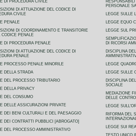
E DI PROCEDURA CIVILE
RESPONSABILI
PERSONALE SA
SIZIONI DI ATTUAZIONE DEL CODICE DI
DURA CIVILE
LEGGE SULLE L
E PENALE
LEGGE EQUO 
SIZIONI DI COORDINAMENTO E TRANSITORIE
LEGGE SUL PR
L CODICE PENALE
SEMPLIFICAZIO
E DI PROCEDURA PENALE
DI RICORSI AM
SIZIONI DI ATTUAZIONE DEL CODICE DI
DISCIPLINA DE
EDURA PENALE
AMMINISTRATI
E PROCESSO PENALE MINORILE
LEGGE QUADRO
E DELLA STRADA
LEGGE SULLE 
E DEL PROCESSO TRIBUTARIO
DISCIPLINA DE
SOCIALE
E DELLA PRIVACY
MEDIAZIONE FI
CE DEL CONSUMO
DELLE CONTROV
E DELLE ASSICURAZIONI PRIVATE
LEGGE SULL'O
E DEI BENI CULTURALI E DEL PAESAGGIO
RIFORMA DEL S
INTERNAZIONA
E DEI CONTRATTI PUBBLICI [ABROGATO]
LEGGE SUI REA
E DEL PROCESSO AMMINISTRATIVO
TESTO UNICO I