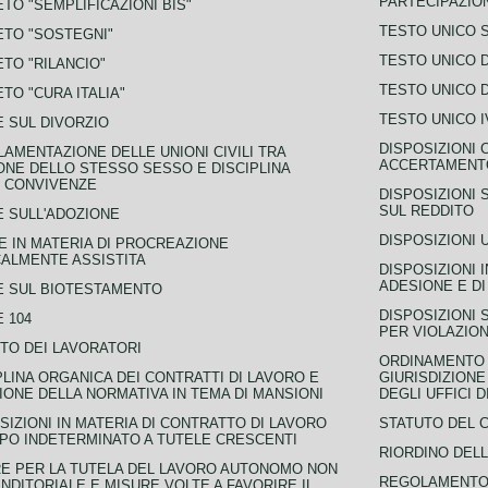
PARTECIPAZIO
TO "SEMPLIFICAZIONI BIS"
TESTO UNICO 
TO "SOSTEGNI"
TESTO UNICO D
TO "RILANCIO"
TESTO UNICO D
TO "CURA ITALIA"
TESTO UNICO I
 SUL DIVORZIO
DISPOSIZIONI 
AMENTAZIONE DELLE UNIONI CIVILI TRA
ACCERTAMENTO
NE DELLO STESSO SESSO E DISCIPLINA
 CONVIVENZE
DISPOSIZIONI 
SUL REDDITO
 SULL'ADOZIONE
DISPOSIZIONI 
 IN MATERIA DI PROCREAZIONE
ALMENTE ASSISTITA
DISPOSIZIONI 
ADESIONE E DI
E SUL BIOTESTAMENTO
DISPOSIZIONI 
 104
PER VIOLAZION
TO DEI LAVORATORI
ORDINAMENTO D
PLINA ORGANICA DEI CONTRATTI DI LAVORO E
GIURISDIZIONE
IONE DELLA NORMATIVA IN TEMA DI MANSIONI
DEGLI UFFICI 
SIZIONI IN MATERIA DI CONTRATTO DI LAVORO
STATUTO DEL 
PO INDETERMINATO A TUTELE CRESCENTI
RIORDINO DELL
E PER LA TUTELA DEL LAVORO AUTONOMO NON
REGOLAMENTO 
NDITORIALE E MISURE VOLTE A FAVORIRE IL