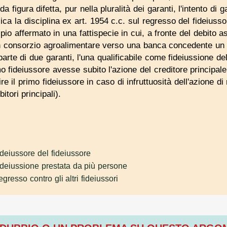
a figura difetta, pur nella pluralità dei garanti, l'intento di
lica la disciplina ex art. 1954 c.c. sul regresso del fideiuss
ncipio affermato in una fattispecie in cui, a fronte del debito
 un consorzio agroalimentare verso una banca concedente un 
parte di due garanti, l'una qualificabile come fideiussione de
mo fideiussore avesse subito l'azione del creditore principale
re il primo fideiussore in caso di infruttuosità dell'azione d
itori principali).
deiussore del fideiussore
ideiussione prestata da più persone
gresso contro gli altri fideiussori