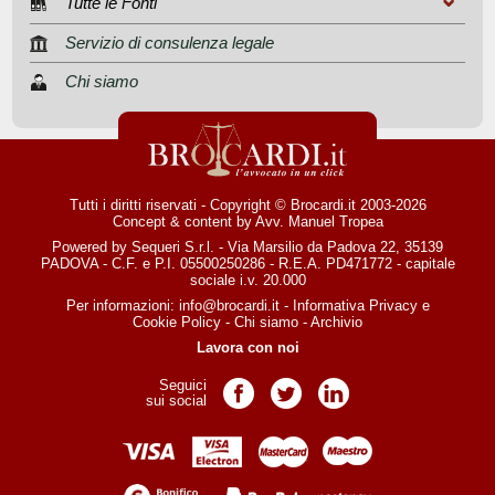
Tutte le Fonti
Servizio di consulenza legale
Chi siamo
Tutti i diritti riservati - Copyright © Brocardi.it 2003-2026
Concept & content by
Avv. Manuel Tropea
Powered by Sequeri S.r.l. - Via Marsilio da Padova 22, 35139
PADOVA - C.F. e P.I. 05500250286 - R.E.A. PD471772 - capitale
sociale i.v. 20.000
Per informazioni:
info@brocardi.it
-
Informativa Privacy
e
Cookie Policy
-
Chi siamo
-
Archivio
Lavora con noi
Seguici
Pagina Facebook
Pagina Twitter
Pagina LinkedIn
sui social