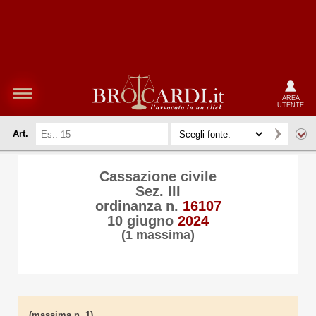
AREA
UTENTE
Art.
Cassazione civile
Sez. III
ordinanza n.
16107
10 giugno
2024
(1 massima)
(massima n. 1)