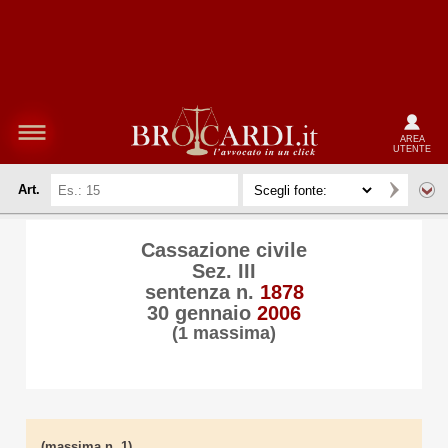
AREA
UTENTE
Art.
Cassazione civile
Sez. III
sentenza n.
1878
30 gennaio
2006
(1 massima)
(massima n. 1)