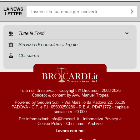
LA NEWS
LETTER
Tutte le Fonti
Servizio di consulenza legale
Chi siamo
Tutti i diritti riservati - Copyright © Brocardi.it 2003-2026
Concept & content by
Avv. Manuel Tropea
Powered by Sequeri S.r.l. - Via Marsilio da Padova 22, 35139
PADOVA - C.F. e P.I. 05500250286 - R.E.A. PD471772 - capitale
sociale i.v. 20.000
Per informazioni:
info@brocardi.it
-
Informativa Privacy
e
Cookie Policy
-
Chi siamo
-
Archivio
Lavora con noi