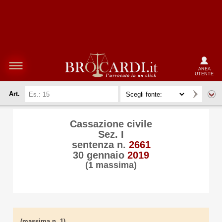
AREA
UTENTE
Art.
Cassazione civile
Sez. I
sentenza n.
2661
30 gennaio
2019
(1 massima)
(massima n. 1)