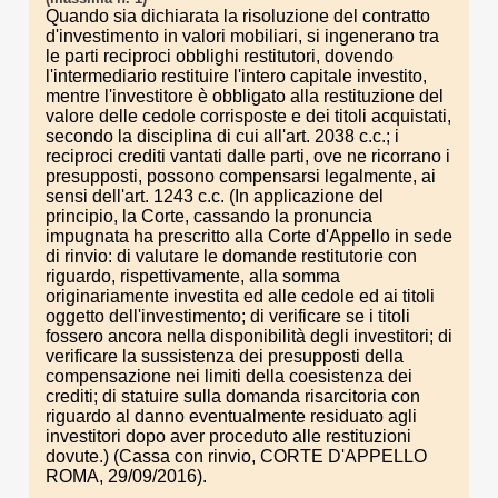
Quando sia dichiarata la risoluzione del contratto
d'investimento in valori mobiliari, si ingenerano tra
le parti reciproci obblighi restitutori, dovendo
l'intermediario restituire l'intero capitale investito,
mentre l'investitore è obbligato alla restituzione del
valore delle cedole corrisposte e dei titoli acquistati,
secondo la disciplina di cui all'art. 2038 c.c.; i
reciproci crediti vantati dalle parti, ove ne ricorrano i
presupposti, possono compensarsi legalmente, ai
sensi dell'art. 1243 c.c. (In applicazione del
principio, la Corte, cassando la pronuncia
impugnata ha prescritto alla Corte d'Appello in sede
di rinvio: di valutare le domande restitutorie con
riguardo, rispettivamente, alla somma
originariamente investita ed alle cedole ed ai titoli
oggetto dell'investimento; di verificare se i titoli
fossero ancora nella disponibilità degli investitori; di
verificare la sussistenza dei presupposti della
compensazione nei limiti della coesistenza dei
crediti; di statuire sulla domanda risarcitoria con
riguardo al danno eventualmente residuato agli
investitori dopo aver proceduto alle restituzioni
dovute.) (Cassa con rinvio, CORTE D'APPELLO
ROMA, 29/09/2016).