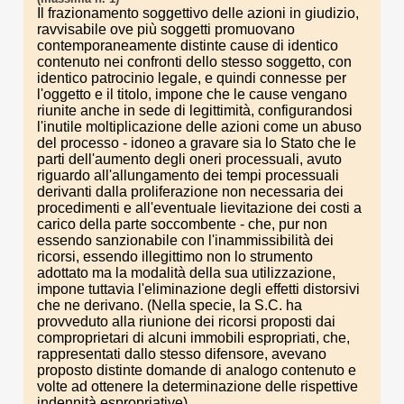
Il frazionamento soggettivo delle azioni in giudizio,
ravvisabile ove più soggetti promuovano
contemporaneamente distinte cause di identico
contenuto nei confronti dello stesso soggetto, con
identico patrocinio legale, e quindi connesse per
l'oggetto e il titolo, impone che le cause vengano
riunite anche in sede di legittimità, configurandosi
l'inutile moltiplicazione delle azioni come un abuso
del processo - idoneo a gravare sia lo Stato che le
parti dell'aumento degli oneri processuali, avuto
riguardo all'allungamento dei tempi processuali
derivanti dalla proliferazione non necessaria dei
procedimenti e all'eventuale lievitazione dei costi a
carico della parte soccombente - che, pur non
essendo sanzionabile con l'inammissibilità dei
ricorsi, essendo illegittimo non lo strumento
adottato ma la modalità della sua utilizzazione,
impone tuttavia l'eliminazione degli effetti distorsivi
che ne derivano. (Nella specie, la S.C. ha
provveduto alla riunione dei ricorsi proposti dai
comproprietari di alcuni immobili espropriati, che,
rappresentati dallo stesso difensore, avevano
proposto distinte domande di analogo contenuto e
volte ad ottenere la determinazione delle rispettive
indennità espropriative).