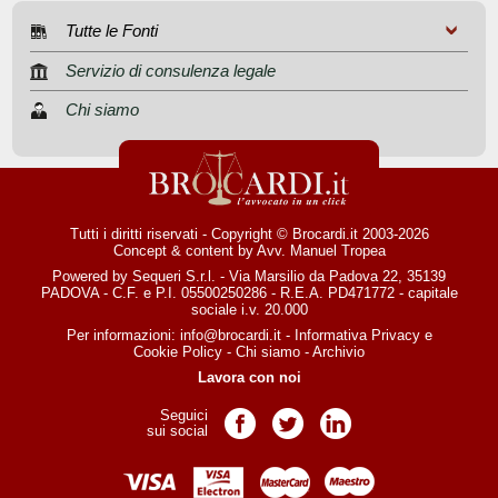
Tutte le Fonti
Servizio di consulenza legale
Chi siamo
Tutti i diritti riservati - Copyright © Brocardi.it 2003-2026
Concept & content by
Avv. Manuel Tropea
Powered by Sequeri S.r.l. - Via Marsilio da Padova 22, 35139
PADOVA - C.F. e P.I. 05500250286 - R.E.A. PD471772 - capitale
sociale i.v. 20.000
Per informazioni:
info@brocardi.it
-
Informativa Privacy
e
Cookie Policy
-
Chi siamo
-
Archivio
Lavora con noi
Seguici
Pagina Facebook
Pagina Twitter
Pagina LinkedIn
sui social