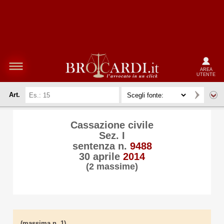
AREA
UTENTE
Art.
Cassazione civile
Sez. I
sentenza n.
9488
30 aprile
2014
(2 massime)
(massima n. 1)