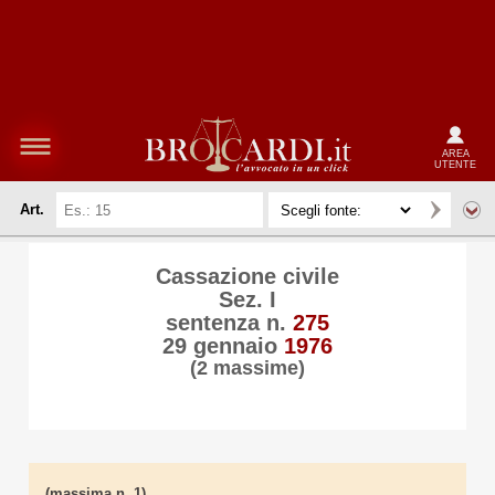
AREA
UTENTE
Art.
Cassazione civile
Sez. I
sentenza n.
275
29 gennaio
1976
(2 massime)
(massima n. 1)