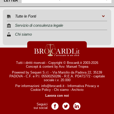
LETTER
Tutte le Fonti
Servizio di consulenza legale
Chi siamo
Tutti i diritti riservati - Copyright © Brocardi.it 2003-2026
Concept & content by
Avv. Manuel Tropea
Powered by Sequeri S.r.l. - Via Marsilio da Padova 22, 35139
PADOVA - C.F. e P.I. 05500250286 - R.E.A. PD471772 - capitale
sociale i.v. 20.000
Per informazioni:
info@brocardi.it
-
Informativa Privacy
e
Cookie Policy
-
Chi siamo
-
Archivio
Lavora con noi
Seguici
Pagina Facebook
Pagina Twitter
Pagina LinkedIn
sui social