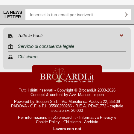
LA NEWS
LETTER
Tutte le Fonti
Servizio di consulenza legale
Chi siamo
Tutti i diritti riservati - Copyright © Brocardi.it 2003-2026
Concept & content by
Avv. Manuel Tropea
Powered by Sequeri S.r.l. - Via Marsilio da Padova 22, 35139
PADOVA - C.F. e P.I. 05500250286 - R.E.A. PD471772 - capitale
sociale i.v. 20.000
Per informazioni:
info@brocardi.it
-
Informativa Privacy
e
Cookie Policy
-
Chi siamo
-
Archivio
Lavora con noi