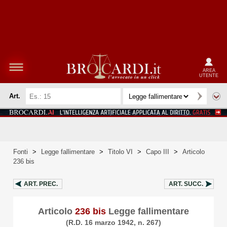
AREA
UTENTE
Art.
Fonti
>
Legge fallimentare
>
Titolo VI
>
Capo III
>
Articolo
236 bis
ART.
PREC.
ART.
SUCC.
Articolo
236 bis
Legge fallimentare
(R.D. 16 marzo 1942, n. 267)