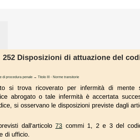
t. 252 Disposizioni di attuazione del co
ce di procedura penale
→
Titolo III - Norme transitorie
to si trova ricoverato per infermità di mente
odice abrogato o tale infermità è accertata succe
dice, si osservano le disposizioni previste dagli art
revisti dall'articolo
73
commi 1, 2 e 3 del codic
 di ufficio.