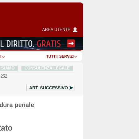
AREA UTENTE
I
TUTTI I SERVIZI
I SIAMO
CONSULENZA LEGALE
 252
ART.
SUCCESSIVO
edura penale
tato