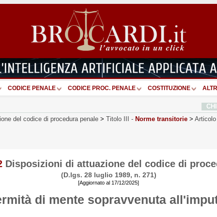
CODICE PENALE
CODICE PROC. PENALE
COSTITUZIONE
ALTR
CH
zione del codice di procedura penale
>
Titolo III
-
Norme transitorie
>
Articolo
2
Disposizioni di attuazione del codice di proc
(D.lgs. 28 luglio 1989, n. 271)
[Aggiornato al 17/12/2025]
ermità di mente sopravvenuta all'impu