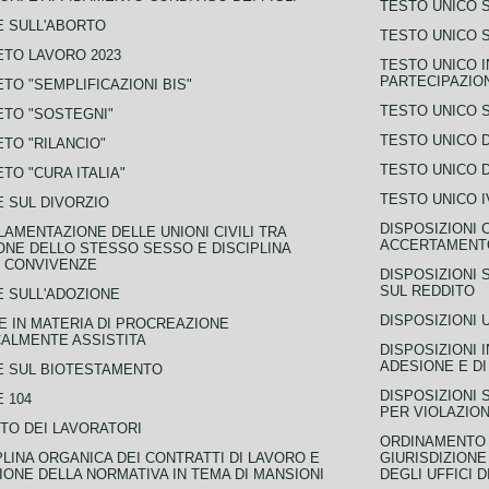
TESTO UNICO 
 SULL'ABORTO
TESTO UNICO S
TO LAVORO 2023
TESTO UNICO I
PARTECIPAZIO
TO "SEMPLIFICAZIONI BIS"
TESTO UNICO 
TO "SOSTEGNI"
TESTO UNICO D
TO "RILANCIO"
TESTO UNICO D
TO "CURA ITALIA"
TESTO UNICO I
 SUL DIVORZIO
DISPOSIZIONI 
AMENTAZIONE DELLE UNIONI CIVILI TRA
ACCERTAMENTO
NE DELLO STESSO SESSO E DISCIPLINA
 CONVIVENZE
DISPOSIZIONI 
SUL REDDITO
 SULL'ADOZIONE
DISPOSIZIONI 
 IN MATERIA DI PROCREAZIONE
ALMENTE ASSISTITA
DISPOSIZIONI 
ADESIONE E DI
E SUL BIOTESTAMENTO
DISPOSIZIONI 
 104
PER VIOLAZION
TO DEI LAVORATORI
ORDINAMENTO D
PLINA ORGANICA DEI CONTRATTI DI LAVORO E
GIURISDIZIONE
IONE DELLA NORMATIVA IN TEMA DI MANSIONI
DEGLI UFFICI 