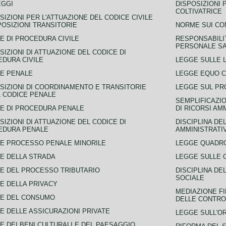
EGGI
DISPOSIZIONI 
COLTIVATRICE
SIZIONI PER L'ATTUAZIONE DEL CODICE CIVILE
POSIZIONI TRANSITORIE
NORME SUI CO
E DI PROCEDURA CIVILE
RESPONSABILI
PERSONALE SA
SIZIONI DI ATTUAZIONE DEL CODICE DI
DURA CIVILE
LEGGE SULLE L
E PENALE
LEGGE EQUO 
SIZIONI DI COORDINAMENTO E TRANSITORIE
LEGGE SUL PR
L CODICE PENALE
SEMPLIFICAZIO
E DI PROCEDURA PENALE
DI RICORSI AM
SIZIONI DI ATTUAZIONE DEL CODICE DI
DISCIPLINA DE
EDURA PENALE
AMMINISTRATI
E PROCESSO PENALE MINORILE
LEGGE QUADRO
E DELLA STRADA
LEGGE SULLE 
E DEL PROCESSO TRIBUTARIO
DISCIPLINA DE
SOCIALE
E DELLA PRIVACY
MEDIAZIONE FI
CE DEL CONSUMO
DELLE CONTROV
E DELLE ASSICURAZIONI PRIVATE
LEGGE SULL'O
E DEI BENI CULTURALI E DEL PAESAGGIO