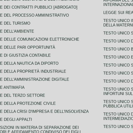
RIFORMA DEL S
INTERNAZIONA
E DEI CONTRATTI PUBBLICI [ABROGATO]
LEGGE SUI REA
E DEL PROCESSO AMMINISTRATIVO
TESTO UNICO I
E DEL TURISMO
DELLA MATERNI
E DELL'AMBIENTE
TESTO UNICO 
E DELLE COMUNICAZIONI ELETTRONICHE
TESTO UNICO D
E DELLE PARI OPPORTUNITÀ
TESTO UNICO 
E DI GIUSTIZIA CONTABILE
TESTO UNICO E
E DELLA NAUTICA DA DIPORTO
TESTO UNICO 
E DELLA PROPRIETÀ INDUSTRIALE
TESTO UNICO 
E DELL'AMMINISTRAZIONE DIGITALE
TESTO UNICO D
E ANTIMAFIA
TESTO UNICO 
INFORTUNI SU
E DEL TERZO SETTORE
TESTO UNICO 
E DELLA PROTEZIONE CIVILE
PUBBLICA UTIL
E DELLA CRISI D'IMPRESA E DELL'INSOLVENZA
TESTO UNICO D
INTERMEDIAZIO
E DEGLI APPALTI
TESTO UNICO 
SIZIONI IN MATERIA DI SEPARAZIONE DEI
ORI E AFFIDAMENTO CONDIVISO DEI FIGLI