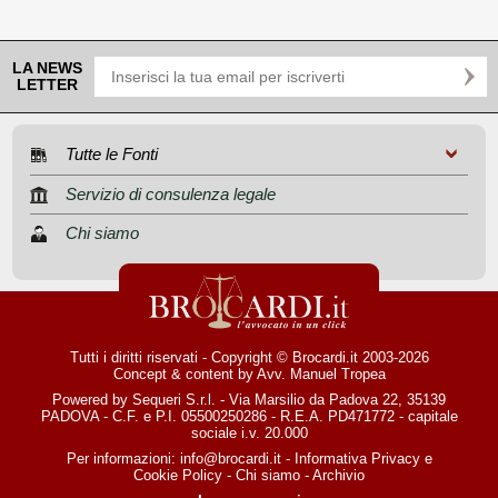
LA NEWS
LETTER
Tutte le Fonti
Servizio di consulenza legale
Chi siamo
Tutti i diritti riservati - Copyright © Brocardi.it 2003-2026
Concept & content by
Avv. Manuel Tropea
Powered by Sequeri S.r.l. - Via Marsilio da Padova 22, 35139
PADOVA - C.F. e P.I. 05500250286 - R.E.A. PD471772 - capitale
sociale i.v. 20.000
Per informazioni:
info@brocardi.it
-
Informativa Privacy
e
Cookie Policy
-
Chi siamo
-
Archivio