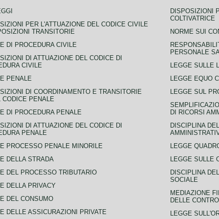
EGGI
DISPOSIZIONI 
COLTIVATRICE
SIZIONI PER L'ATTUAZIONE DEL CODICE CIVILE
POSIZIONI TRANSITORIE
NORME SUI CO
E DI PROCEDURA CIVILE
RESPONSABILI
PERSONALE SA
SIZIONI DI ATTUAZIONE DEL CODICE DI
DURA CIVILE
LEGGE SULLE L
E PENALE
LEGGE EQUO 
SIZIONI DI COORDINAMENTO E TRANSITORIE
LEGGE SUL PR
L CODICE PENALE
SEMPLIFICAZIO
E DI PROCEDURA PENALE
DI RICORSI AM
SIZIONI DI ATTUAZIONE DEL CODICE DI
DISCIPLINA DE
EDURA PENALE
AMMINISTRATI
E PROCESSO PENALE MINORILE
LEGGE QUADRO
E DELLA STRADA
LEGGE SULLE 
E DEL PROCESSO TRIBUTARIO
DISCIPLINA DE
SOCIALE
E DELLA PRIVACY
MEDIAZIONE FI
CE DEL CONSUMO
DELLE CONTROV
E DELLE ASSICURAZIONI PRIVATE
LEGGE SULL'O