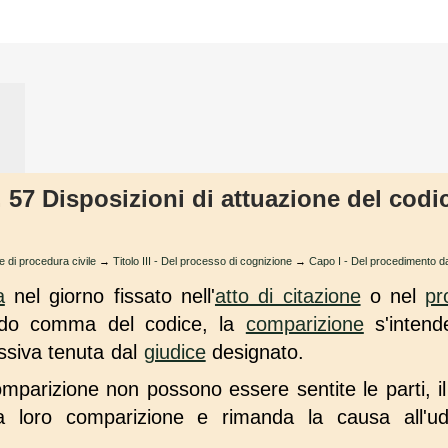
t. 57 Disposizioni di attuazione del cod
e di procedura civile
→
Titolo III - Del processo di cognizione
→
Capo I - Del procedimento da
a
nel giorno fissato nell'
atto di citazione
o nel
pr
o comma del codice, la
comparizione
s'intend
siva tenuta dal
giudice
designato.
omparizione non possono essere sentite le parti, il 
la loro comparizione e rimanda la causa all'u