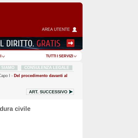
AREA UTENTE
I
TUTTI I SERVIZI
I SIAMO
CONSULENZA LEGALE
Capo I
-
Del procedimento davanti al
ART.
SUCCESSIVO
dura civile