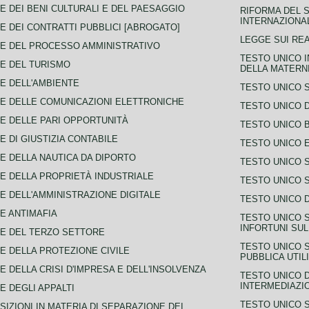
E DEI BENI CULTURALI E DEL PAESAGGIO
RIFORMA DEL S
INTERNAZIONA
E DEI CONTRATTI PUBBLICI [ABROGATO]
LEGGE SUI REA
E DEL PROCESSO AMMINISTRATIVO
TESTO UNICO I
E DEL TURISMO
DELLA MATERNI
E DELL'AMBIENTE
TESTO UNICO 
E DELLE COMUNICAZIONI ELETTRONICHE
TESTO UNICO D
E DELLE PARI OPPORTUNITÀ
TESTO UNICO 
E DI GIUSTIZIA CONTABILE
TESTO UNICO E
E DELLA NAUTICA DA DIPORTO
TESTO UNICO 
E DELLA PROPRIETÀ INDUSTRIALE
TESTO UNICO 
E DELL'AMMINISTRAZIONE DIGITALE
TESTO UNICO D
E ANTIMAFIA
TESTO UNICO 
INFORTUNI SU
E DEL TERZO SETTORE
TESTO UNICO 
E DELLA PROTEZIONE CIVILE
PUBBLICA UTIL
E DELLA CRISI D'IMPRESA E DELL'INSOLVENZA
TESTO UNICO D
INTERMEDIAZIO
E DEGLI APPALTI
TESTO UNICO 
SIZIONI IN MATERIA DI SEPARAZIONE DEI