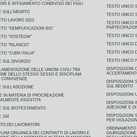
ORI E AFFIDAMENTO CONDIVISO DEI FIGLI
TESTO UNICO 
 SULL'ABORTO
TESTO UNICO S
TO LAVORO 2023
TESTO UNICO I
PARTECIPAZIO
TO "SEMPLIFICAZIONI BIS"
TESTO UNICO 
TO "SOSTEGNI"
TESTO UNICO D
TO "RILANCIO"
TESTO UNICO D
TO "CURA ITALIA"
TESTO UNICO I
 SUL DIVORZIO
DISPOSIZIONI 
AMENTAZIONE DELLE UNIONI CIVILI TRA
ACCERTAMENTO
NE DELLO STESSO SESSO E DISCIPLINA
 CONVIVENZE
DISPOSIZIONI 
SUL REDDITO
 SULL'ADOZIONE
DISPOSIZIONI 
 IN MATERIA DI PROCREAZIONE
ALMENTE ASSISTITA
DISPOSIZIONI 
ADESIONE E DI
E SUL BIOTESTAMENTO
DISPOSIZIONI 
 104
PER VIOLAZION
TO DEI LAVORATORI
ORDINAMENTO D
PLINA ORGANICA DEI CONTRATTI DI LAVORO E
GIURISDIZIONE