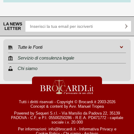
LA NEWS
LETTER
Tutte le Fonti
Servizio di consulenza legale
Chi siamo
Tutti i diritti riservati - Copyright © Brocardi.it 2003-2026
Concept & content by
Avv. Manuel Tropea
Powered by Sequeri S.r.l. - Via Marsilio da Padova 22, 35139
PADOVA - C.F. e P.I. 05500250286 - R.E.A. PD471772 - capitale
sociale i.v. 20.000
Per informazioni:
info@brocardi.it
-
Informativa Privacy
e
Cookie Policy
-
Chi siamo
-
Archivio