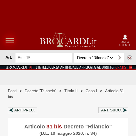
AREA
UTENTE
Art.
Fonti
>
Decreto "Rilancio"
>
Titolo II
>
Capo I
>
Articolo 31
bis
ART.
PREC.
ART.
SUCC.
Articolo
31 bis
Decreto "Rilancio"
(D.L. 19 maggio 2020, n. 34)