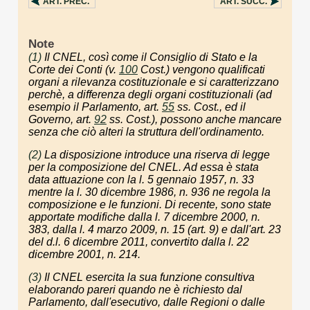
ART.
PREC.
ART.
SUCC.
Note
(1)
Il CNEL, così come il Consiglio di Stato e la
Corte dei Conti (v.
100
Cost.) vengono qualificati
organi a rilevanza costituzionale e si caratterizzano
perchè, a differenza degli organi costituzionali (ad
esempio il Parlamento, art.
55
ss. Cost., ed il
Governo, art.
92
ss. Cost.), possono anche mancare
senza che ciò alteri la struttura dell'ordinamento.
(2)
La disposizione introduce una riserva di legge
per la composizione del CNEL. Ad essa è stata
data attuazione con la l. 5 gennaio 1957, n. 33
mentre la l. 30 dicembre 1986, n. 936 ne regola la
composizione e le funzioni. Di recente, sono state
apportate modifiche dalla l. 7 dicembre 2000, n.
383, dalla l. 4 marzo 2009, n. 15 (art. 9) e dall'art. 23
del d.l. 6 dicembre 2011, convertito dalla l. 22
dicembre 2001, n. 214.
(3)
Il CNEL esercita la sua funzione consultiva
elaborando pareri quando ne è richiesto dal
Parlamento, dall'esecutivo, dalle Regioni o dalle