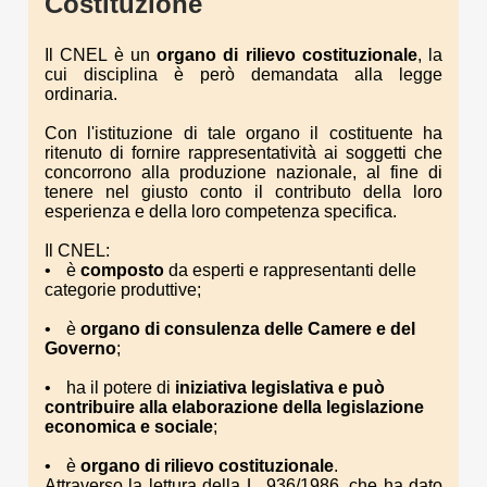
Costituzione
Il CNEL è un
organo di rilievo costituzionale
, la
cui disciplina è però demandata alla legge
ordinaria.
Con l'istituzione di tale organo il costituente ha
ritenuto di fornire rappresentatività ai soggetti che
concorrono alla produzione nazionale, al fine di
tenere nel giusto conto il contributo della loro
esperienza e della loro competenza specifica.
Il CNEL:
è
composto
da esperti e rappresentanti delle
categorie produttive;
è
organo di consulenza delle Camere e del
Governo
;
ha il potere di
iniziativa legislativa e può
contribuire alla elaborazione della legislazione
economica e sociale
;
è
organo di rilievo costituzionale
.
Attraverso la lettura della L. 936/1986, che ha dato