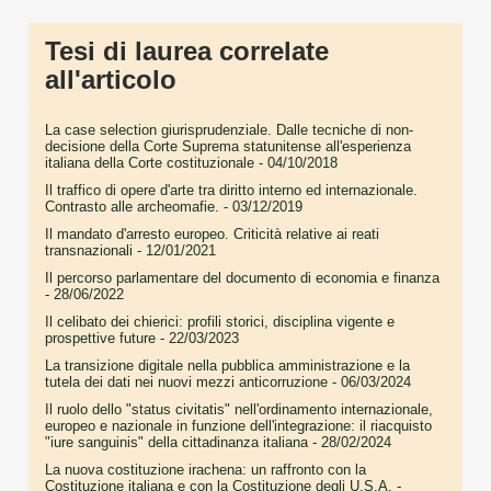
Tesi di laurea correlate
all'articolo
La case selection giurisprudenziale. Dalle tecniche di non-
decisione della Corte Suprema statunitense all'esperienza
italiana della Corte costituzionale
- 04/10/2018
Il traffico di opere d'arte tra diritto interno ed internazionale.
Contrasto alle archeomafie.
- 03/12/2019
Il mandato d'arresto europeo. Criticità relative ai reati
transnazionali
- 12/01/2021
Il percorso parlamentare del documento di economia e finanza
- 28/06/2022
Il celibato dei chierici: profili storici, disciplina vigente e
prospettive future
- 22/03/2023
La transizione digitale nella pubblica amministrazione e la
tutela dei dati nei nuovi mezzi anticorruzione
- 06/03/2024
Il ruolo dello "status civitatis" nell'ordinamento internazionale,
europeo e nazionale in funzione dell'integrazione: il riacquisto
"iure sanguinis" della cittadinanza italiana
- 28/02/2024
La nuova costituzione irachena: un raffronto con la
Costituzione italiana e con la Costituzione degli U.S.A.
-