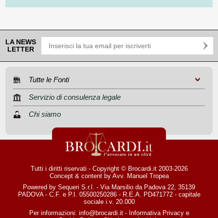
LA NEWS
LETTER
Tutte le Fonti
Servizio di consulenza legale
Chi siamo
Tutti i diritti riservati - Copyright © Brocardi.it 2003-2026
Concept & content by
Avv. Manuel Tropea
Powered by Sequeri S.r.l. - Via Marsilio da Padova 22, 35139
PADOVA - C.F. e P.I. 05500250286 - R.E.A. PD471772 - capitale
sociale i.v. 20.000
Per informazioni:
info@brocardi.it
-
Informativa Privacy
e