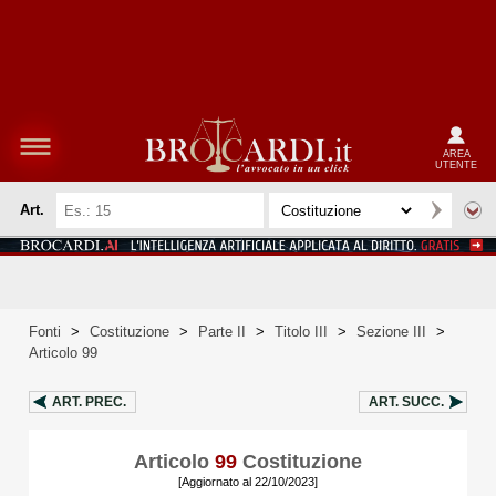
AREA
UTENTE
Art.
Fonti
>
Costituzione
>
Parte II
>
Titolo III
>
Sezione III
>
Articolo 99
ART.
PREC.
ART.
SUCC.
Articolo
99
Costituzione
[Aggiornato al 22/10/2023]