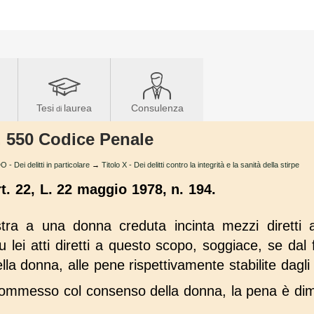
Tesi
laurea
Consulenza
di
t. 550 Codice Penale
Dei delitti in particolare
→
Titolo X - Dei delitti contro la integrità e la sanità della stirpe
rt. 22, L. 22 maggio 1978, n. 194.
ra a una donna creduta incinta mezzi diretti a 
ei atti diretti a questo scopo, soggiace, se dal f
la donna, alle pene rispettivamente stabilite dagli 
 commesso col consenso della donna, la pena è dimi