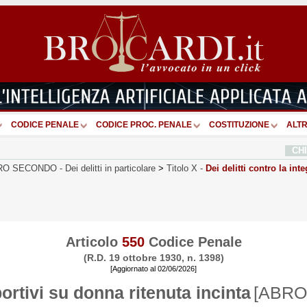
CODICE PENALE
CODICE PROC. PENALE
COSTITUZIONE
ALTR
CH
RO SECONDO
-
Dei delitti in particolare
>
Titolo X
-
Dei delitti contro la inte
Articolo
550
Codice Penale
(R.D. 19 ottobre 1930, n. 1398)
[Aggiornato al 02/06/2026]
bortivi su donna ritenuta incinta
[ABRO