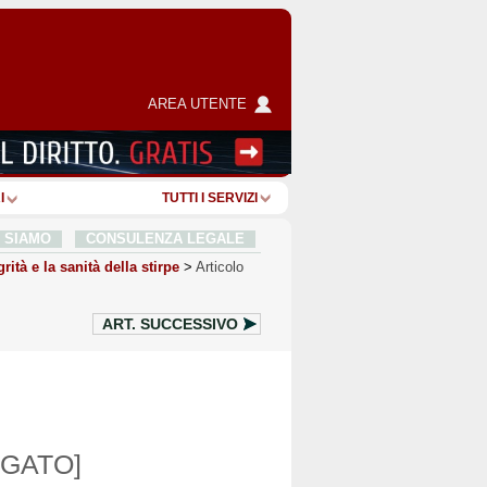
AREA UTENTE
I
TUTTI I SERVIZI
I SIAMO
CONSULENZA LEGALE
grità e la sanità della stirpe
>
Articolo
ART.
SUCCESSIVO
GATO]