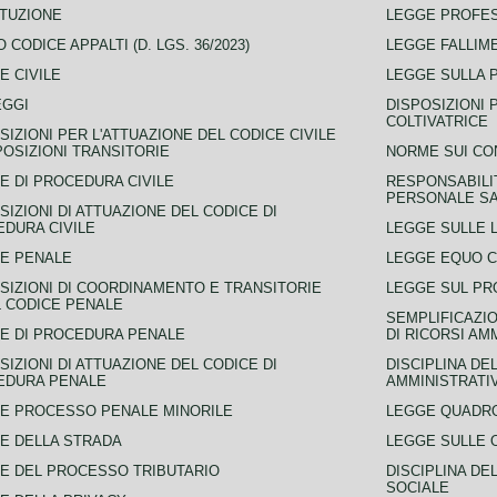
TUZIONE
LEGGE PROFE
 CODICE APPALTI (D. LGS. 36/2023)
LEGGE FALLIM
E CIVILE
LEGGE SULLA 
EGGI
DISPOSIZIONI 
COLTIVATRICE
SIZIONI PER L'ATTUAZIONE DEL CODICE CIVILE
POSIZIONI TRANSITORIE
NORME SUI CO
E DI PROCEDURA CIVILE
RESPONSABILI
PERSONALE SA
SIZIONI DI ATTUAZIONE DEL CODICE DI
DURA CIVILE
LEGGE SULLE L
E PENALE
LEGGE EQUO 
SIZIONI DI COORDINAMENTO E TRANSITORIE
LEGGE SUL PR
L CODICE PENALE
SEMPLIFICAZIO
E DI PROCEDURA PENALE
DI RICORSI AM
SIZIONI DI ATTUAZIONE DEL CODICE DI
DISCIPLINA DE
EDURA PENALE
AMMINISTRATI
E PROCESSO PENALE MINORILE
LEGGE QUADRO
E DELLA STRADA
LEGGE SULLE 
E DEL PROCESSO TRIBUTARIO
DISCIPLINA DE
SOCIALE