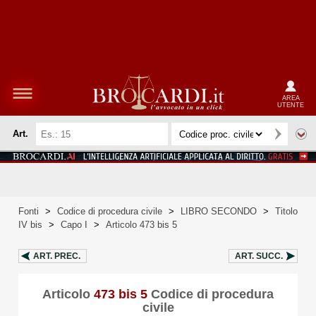
AREA
UTENTE
Art.
Fonti
>
Codice di procedura civile
>
LIBRO SECONDO
>
Titolo
IV bis
>
Capo I
>
Articolo 473 bis 5
ART.
PREC.
ART.
SUCC.
Articolo
473 bis 5
Codice di procedura
civile