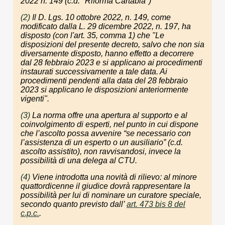
2022 n. 149 (c.d. "Riforma Cartabia")
(2)
Il D. Lgs. 10 ottobre 2022, n. 149, come
modificato dalla L. 29 dicembre 2022, n. 197, ha
disposto (con l'art. 35, comma 1) che "Le
disposizioni del presente decreto, salvo che non sia
diversamente disposto, hanno effetto a decorrere
dal 28 febbraio 2023 e si applicano ai procedimenti
instaurati successivamente a tale data. Ai
procedimenti pendenti alla data del 28 febbraio
2023 si applicano le disposizioni anteriormente
vigenti".
(3)
La norma offre una apertura al supporto e al
coinvolgimento di esperti, nel punto in cui dispone
che l’ascolto possa avvenire “se necessario con
l’assistenza di un esperto o un ausiliario” (c.d.
ascolto assistito), non ravvisandosi, invece la
possibilità di una delega al CTU.
(4)
Viene introdotta una novità di rilievo: al minore
quattordicenne il giudice dovrà rappresentare la
possibilità per lui di nominare un curatore speciale,
secondo quanto previsto dall’
art. 473 bis 8 del
c.p.c.
.