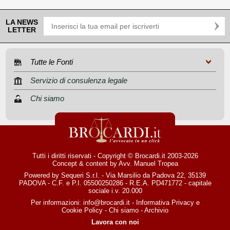
LA NEWS
LETTER
Tutte le Fonti
Servizio di consulenza legale
Chi siamo
Tutti i diritti riservati - Copyright © Brocardi.it 2003-2026
Concept & content by
Avv. Manuel Tropea
Powered by Sequeri S.r.l. - Via Marsilio da Padova 22, 35139
PADOVA - C.F. e P.I. 05500250286 - R.E.A. PD471772 - capitale
sociale i.v. 20.000
Per informazioni:
info@brocardi.it
-
Informativa Privacy
e
Cookie Policy
-
Chi siamo
-
Archivio
Lavora con noi