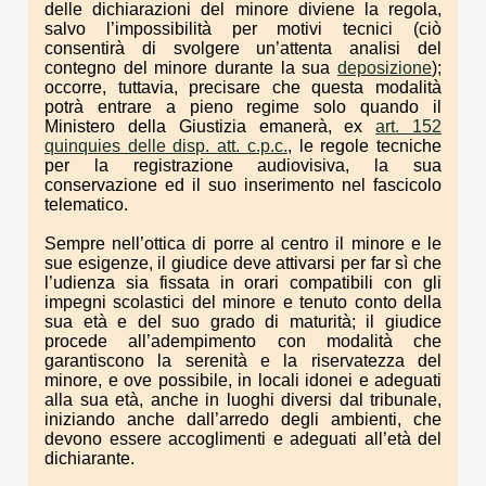
delle dichiarazioni del minore diviene la regola,
salvo l’impossibilità per motivi tecnici (ciò
consentirà di svolgere un’attenta analisi del
contegno del minore durante la sua
deposizione
);
occorre, tuttavia, precisare che questa modalità
potrà entrare a pieno regime solo quando il
Ministero della Giustizia emanerà, ex
art. 152
quinquies delle disp. att. c.p.c.
, le regole tecniche
per la registrazione audiovisiva, la sua
conservazione ed il suo inserimento nel fascicolo
telematico.
Sempre nell’ottica di porre al centro il minore e le
sue esigenze, il giudice deve attivarsi per far sì che
l’udienza sia fissata in orari compatibili con gli
impegni scolastici del minore e tenuto conto della
sua età e del suo grado di maturità; il giudice
procede all’adempimento con modalità che
garantiscono la serenità e la riservatezza del
minore, e ove possibile, in locali idonei e adeguati
alla sua età, anche in luoghi diversi dal tribunale,
iniziando anche dall’arredo degli ambienti, che
devono essere accoglimenti e adeguati all’età del
dichiarante.