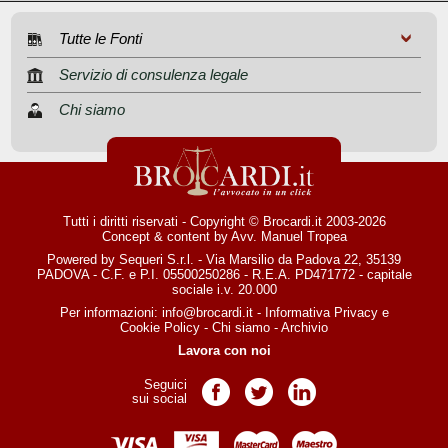
Tutte le Fonti
Servizio di consulenza legale
Chi siamo
Tutti i diritti riservati - Copyright © Brocardi.it 2003-2026
Concept & content by
Avv. Manuel Tropea
Powered by Sequeri S.r.l. - Via Marsilio da Padova 22, 35139
PADOVA - C.F. e P.I. 05500250286 - R.E.A. PD471772 - capitale
sociale i.v. 20.000
Per informazioni:
info@brocardi.it
-
Informativa Privacy
e
Cookie Policy
-
Chi siamo
-
Archivio
Lavora con noi
Seguici
Pagina Facebook
Pagina Twitter
Pagina LinkedIn
sui social