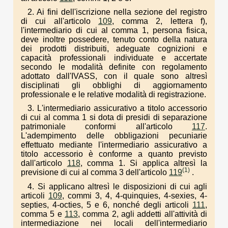
2. Ai fini dell'iscrizione nella sezione del registro
di cui all'articolo
109
, comma 2, lettera f),
l'intermediario di cui al comma 1, persona fisica,
deve inoltre possedere, tenuto conto della natura
dei prodotti distribuiti, adeguate cognizioni e
capacità professionali individuate e accertate
secondo le modalità definite con regolamento
adottato dall'IVASS, con il quale sono altresì
disciplinati gli obblighi di aggiornamento
professionale e le relative modalità di registrazione.
3. L'intermediario assicurativo a titolo accessorio
di cui al comma 1 si dota di presidi di separazione
patrimoniale conformi all'articolo
117
.
L'adempimento delle obbligazioni pecuniarie
effettuato mediante l'intermediario assicurativo a
titolo accessorio è conforme a quanto previsto
dall'articolo
118
, comma 1. Si applica altresì la
(1)
previsione di cui al comma 3 dell'articolo
119
.
4. Si applicano altresì le disposizioni di cui agli
articoli
109
, commi 3, 4, 4-quinquies, 4-sexies, 4-
septies, 4-octies, 5 e 6, nonché degli articoli
111
,
comma 5 e
113
, comma 2, agli addetti all'attività di
intermediazione nei locali dell'intermediario