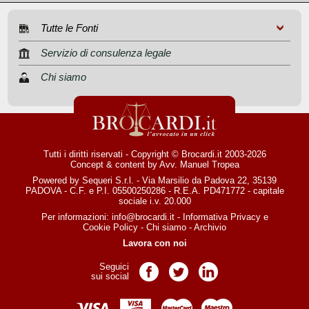
Tutte le Fonti
Servizio di consulenza legale
Chi siamo
Tutti i diritti riservati - Copyright © Brocardi.it 2003-2026
Concept & content by
Avv. Manuel Tropea
Powered by Sequeri S.r.l. - Via Marsilio da Padova 22, 35139
PADOVA - C.F. e P.I. 05500250286 - R.E.A. PD471772 - capitale
sociale i.v. 20.000
Per informazioni:
info@brocardi.it
-
Informativa Privacy
e
Cookie Policy
-
Chi siamo
-
Archivio
Lavora con noi
Seguici
Pagina Facebook
Pagina Twitter
Pagina LinkedIn
sui social