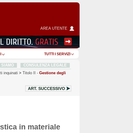
AREA UTENTE
I
TUTTI I SERVIZI
I SIAMO
CONSULENZA LEGALE
ti inquinati
>
Titolo II
-
Gestione degli
ART.
SUCCESSIVO
stica in materiale