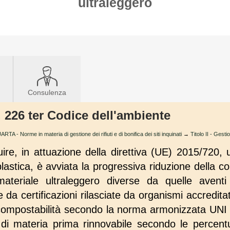
ultraleggero
Consulenza
t. 226 ter Codice dell'ambiente
A - Norme in materia di gestione dei rifiuti e di bonifica dei siti inquinati
→
Titolo II - Gesti
uire, in attuazione della direttiva (UE) 2015/720,
i plastica, è avviata la progressiva riduzione della 
materiale ultraleggero diverse da quelle avent
e da certificazioni rilasciate da organismi accreditat
e compostabilità secondo la norma armonizzata UN
di materia prima rinnovabile secondo le percent