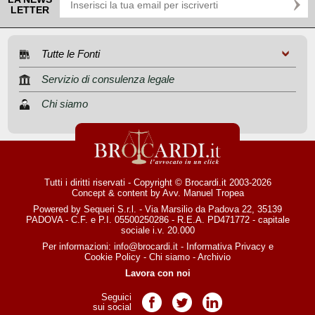
LETTER
Tutte le Fonti
Servizio di consulenza legale
Chi siamo
Tutti i diritti riservati - Copyright © Brocardi.it 2003-2026
Concept & content by
Avv. Manuel Tropea
Powered by Sequeri S.r.l. - Via Marsilio da Padova 22, 35139
PADOVA - C.F. e P.I. 05500250286 - R.E.A. PD471772 - capitale
sociale i.v. 20.000
Per informazioni:
info@brocardi.it
-
Informativa Privacy
e
Cookie Policy
-
Chi siamo
-
Archivio
Lavora con noi
Seguici
Pagina Facebook
Pagina Twitter
Pagina LinkedIn
sui social