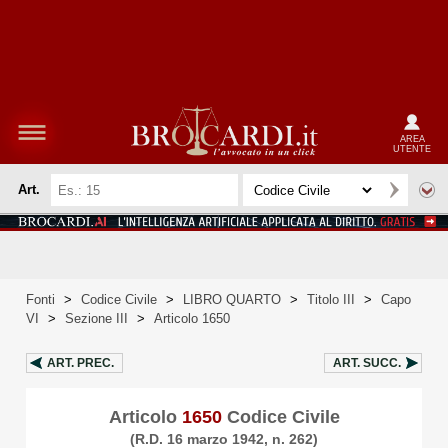
AREA
UTENTE
Art.
Fonti
>
Codice Civile
>
LIBRO QUARTO
>
Titolo III
>
Capo
VI
>
Sezione III
>
Articolo 1650
ART.
PREC.
ART.
SUCC.
Articolo
1650
Codice Civile
(R.D. 16 marzo 1942, n. 262)