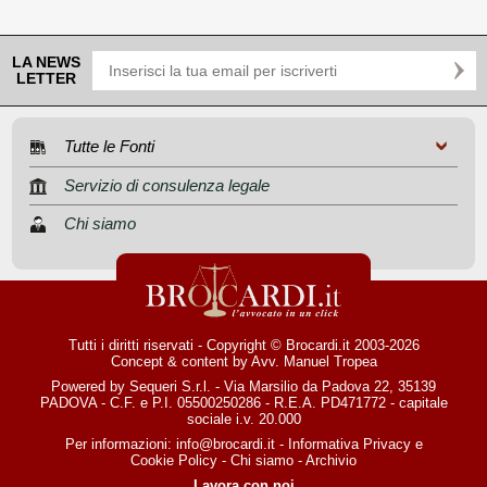
LA NEWS
LETTER
Tutte le Fonti
Servizio di consulenza legale
Chi siamo
Tutti i diritti riservati - Copyright © Brocardi.it 2003-2026
Concept & content by
Avv. Manuel Tropea
Powered by Sequeri S.r.l. - Via Marsilio da Padova 22, 35139
PADOVA - C.F. e P.I. 05500250286 - R.E.A. PD471772 - capitale
sociale i.v. 20.000
Per informazioni:
info@brocardi.it
-
Informativa Privacy
e
Cookie Policy
-
Chi siamo
-
Archivio
Lavora con noi