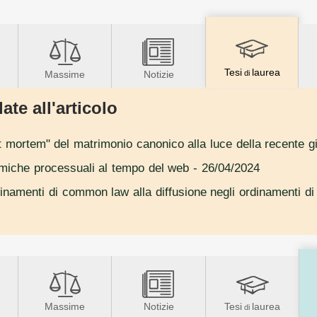
Tesi
laurea
Massime
Notizie
di
ate all'articolo
st mortem" del matrimonio canonico alla luce della recente g
miche processuali al tempo del web
- 26/04/2024
ordinamenti di common law alla diffusione negli ordinamenti di c
Massime
Notizie
Tesi
laurea
di