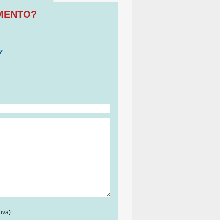
OMENTO?
tiva
)