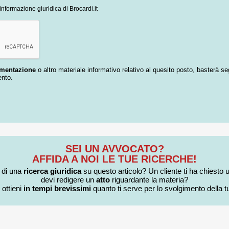
informazione giuridica di Brocardi.it
umentazione
o altro materiale informativo relativo al quesito posto, basterà se
ento.
SEI UN AVVOCATO?
AFFIDA A NOI LE TUE RICERCHE!
i di una
ricerca giuridica
su questo articolo? Un cliente ti ha chiesto 
devi redigere un
atto
riguardante la materia?
 ottieni
in tempi brevissimi
quanto ti serve per lo svolgimento della tu