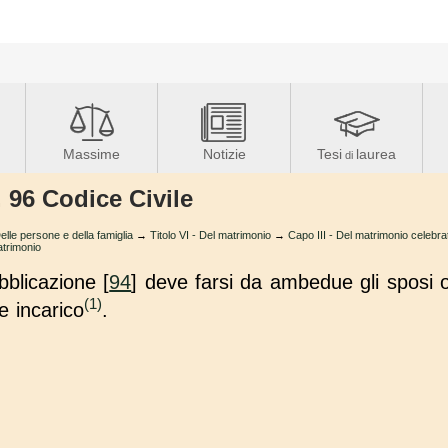
Massime
Notizie
Tesi
laurea
di
. 96 Codice Civile
le persone e della famiglia
→
Titolo VI - Del matrimonio
→
Capo III - Del matrimonio celebrato 
atrimonio
bblicazione [
94
] deve farsi da ambedue gli sposi
(1)
e incarico
.