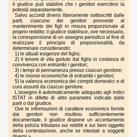
il giudice può stabilire che i genitori esercitino la
potestà separatamente.
Salvo accordi diversi liberamente sottoscritti dalle
parti, ciascuno dei genitori provvede al
mantenimento dei figli in misura proporzionale al
proprio reddito; il giudice stabilisce, ove necessario,
la corresponsione di un assegno periodico al fine di
realizzare il principio di proporzionalità, da
determinare considerando:
1) le attuali esigenze del figlio;
2) il tenore di vita goduto dal figlio in costanza di
convivenza con entrambi i genitori;
3) i tempi di permanenza presso ciascun genitore;
4) le risorse economiche di entrambi i genitori;
5) la valenza economica dei compiti domestici e di
cura assunti da ciascun genitore.
L'assegno è automaticamente adeguato agli indici
ISTAT in difetto di altro parametro indicato dalle
parti o dal giudice.
Ove le informazioni di carattere economico fornite
dai genitori non risultino sufficientemente
documentate, il giudice dispone un accertamento
della polizia tributaria sui redditi e sui beni oggetto
della contestazione, anche se intestati a soggetti
diversi.».