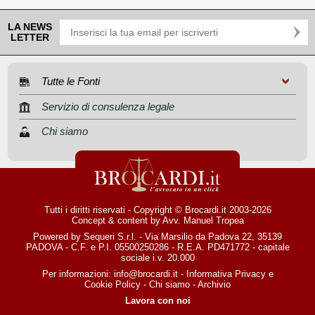
LA NEWS
LETTER
Tutte le Fonti
Servizio di consulenza legale
Chi siamo
Tutti i diritti riservati - Copyright © Brocardi.it 2003-2026
Concept & content by
Avv. Manuel Tropea
Powered by Sequeri S.r.l. - Via Marsilio da Padova 22, 35139
PADOVA - C.F. e P.I. 05500250286 - R.E.A. PD471772 - capitale
sociale i.v. 20.000
Per informazioni:
info@brocardi.it
-
Informativa Privacy
e
Cookie Policy
-
Chi siamo
-
Archivio
Lavora con noi