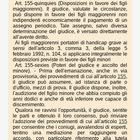
Art. 155-quinquies (Disposizioni in favore dei figli
maggiorenni). Il giudice, valutate le circostanze,
può disporre in favore dei figli maggiorenni non
indipendenti economicamente il pagamento di un
assegno periodico. Tale assegno, salvo diversa
determinazione del giudice, è versato direttamente
all'avente diritto.
Ai figli maggiorenni portatori di handicap grave ai
sensi dell'articolo 3, comma 3, della legge 5
febbraio 1992, n. 104, si applicano integralmente le
disposizioni previste in favore dei figli minori
Art. 155-sexies (Poteri del giudice e ascolto del
minore). - Prima dell'emanazione, anche in via
provvisoria, dei provvedimenti di cui all'articolo
155
,
il giudice può assumere, ad istanza di parte o
d'ufficio, mezzi di prova. Il giudice dispone, inoltre,
l'audizione del figlio minore che abbia compiuto gli
anni dodici e anche di età inferiore ove capace di
discernimento.
Qualora ne ravvisi l'opportunità, il giudice, sentite
le parti e ottenuto il loro consenso, può rinviare
l'adozione dei provvedimenti di cui all'articolo
155
per consentire che i coniugi, avvalendosi di esperti,
tentino una mediazione per raggiungere un
accordo, con particolare riferimento alla tutela