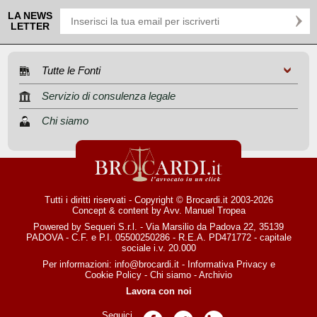
LA NEWS
LETTER
Tutte le Fonti
Servizio di consulenza legale
Chi siamo
Tutti i diritti riservati - Copyright © Brocardi.it 2003-2026
Concept & content by
Avv. Manuel Tropea
Powered by Sequeri S.r.l. - Via Marsilio da Padova 22, 35139
PADOVA - C.F. e P.I. 05500250286 - R.E.A. PD471772 - capitale
sociale i.v. 20.000
Per informazioni:
info@brocardi.it
-
Informativa Privacy
e
Cookie Policy
-
Chi siamo
-
Archivio
Lavora con noi
Seguici
Pagina Facebook
Pagina Twitter
Pagina LinkedIn