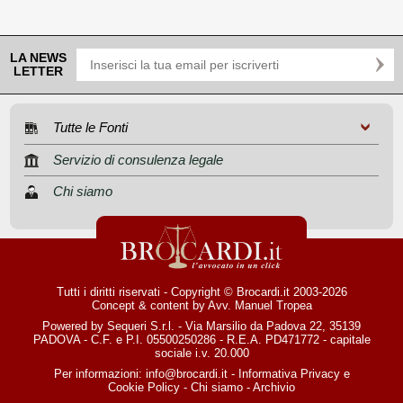
LA NEWS
LETTER
Tutte le Fonti
Servizio di consulenza legale
Chi siamo
Tutti i diritti riservati - Copyright © Brocardi.it 2003-2026
Concept & content by
Avv. Manuel Tropea
Powered by Sequeri S.r.l. - Via Marsilio da Padova 22, 35139
PADOVA - C.F. e P.I. 05500250286 - R.E.A. PD471772 - capitale
sociale i.v. 20.000
Per informazioni:
info@brocardi.it
-
Informativa Privacy
e
Cookie Policy
-
Chi siamo
-
Archivio