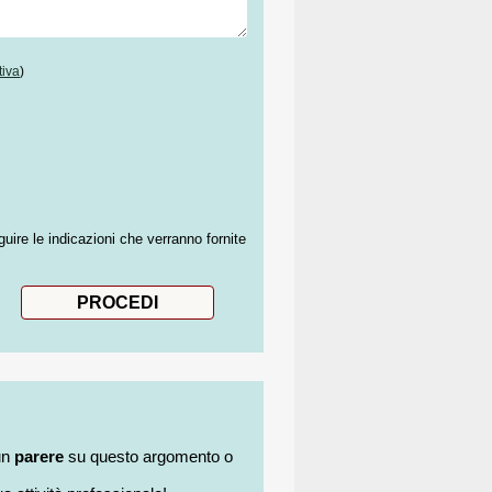
tiva
)
guire le indicazioni che verranno fornite
un
parere
su questo argomento o