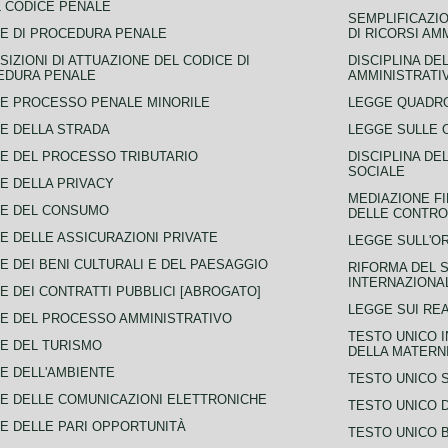
L CODICE PENALE
SEMPLIFICAZIO
E DI PROCEDURA PENALE
DI RICORSI AM
SIZIONI DI ATTUAZIONE DEL CODICE DI
DISCIPLINA DE
EDURA PENALE
AMMINISTRATI
E PROCESSO PENALE MINORILE
LEGGE QUADRO
E DELLA STRADA
LEGGE SULLE 
E DEL PROCESSO TRIBUTARIO
DISCIPLINA DE
SOCIALE
E DELLA PRIVACY
MEDIAZIONE FI
CE DEL CONSUMO
DELLE CONTROV
E DELLE ASSICURAZIONI PRIVATE
LEGGE SULL'O
E DEI BENI CULTURALI E DEL PAESAGGIO
RIFORMA DEL S
INTERNAZIONA
E DEI CONTRATTI PUBBLICI [ABROGATO]
LEGGE SUI REA
E DEL PROCESSO AMMINISTRATIVO
TESTO UNICO I
E DEL TURISMO
DELLA MATERNI
E DELL'AMBIENTE
TESTO UNICO 
E DELLE COMUNICAZIONI ELETTRONICHE
TESTO UNICO D
E DELLE PARI OPPORTUNITÀ
TESTO UNICO 