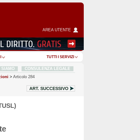
AREA UTENTE
I
TUTTI I SERVIZI
I SIAMO
CONSULENZA LEGALE
ioni
>
Articolo 284
ART.
SUCCESSIVO
(TUSL)
te