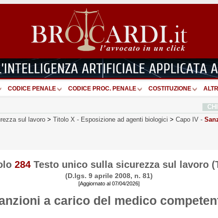
CODICE PENALE
CODICE PROC. PENALE
COSTITUZIONE
ALTR
CH
urezza sul lavoro
>
Titolo X
-
Esposizione ad agenti biologici
>
Capo IV
-
Sanz
olo
284
Testo unico sulla sicurezza sul lavoro 
(D.lgs. 9 aprile 2008, n. 81)
[Aggiornato al 07/04/2026]
anzioni a carico del medico competen