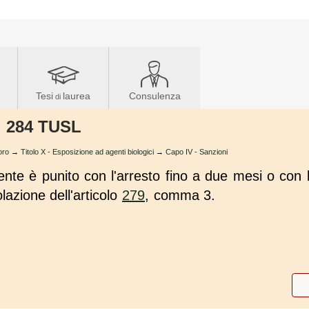
Tesi
laurea
Consulenza
di
t. 284 TUSL
oro
→
Titolo X - Esposizione ad agenti biologici
→
Capo IV - Sanzioni
ente è punito con l'arresto fino a due mesi o co
lazione dell'articolo
279
, comma 3.