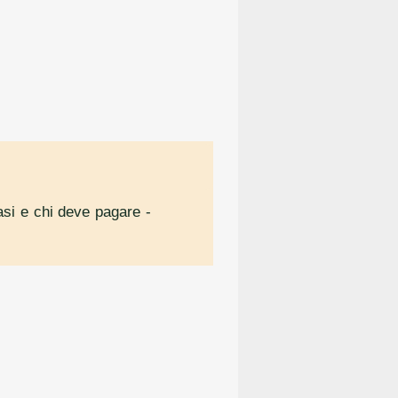
casi e chi deve pagare
-