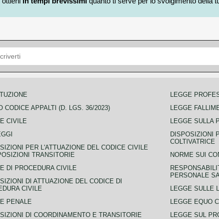
 ottieni
in tempi brevissimi
quanto ti serve per lo svolgimento della tu
TUZIONE
LEGGE PROFE
 CODICE APPALTI (D. LGS. 36/2023)
LEGGE FALLIM
E CIVILE
LEGGE SULLA 
EGGI
DISPOSIZIONI 
COLTIVATRICE
SIZIONI PER L'ATTUAZIONE DEL CODICE CIVILE
POSIZIONI TRANSITORIE
NORME SUI CO
E DI PROCEDURA CIVILE
RESPONSABILI
PERSONALE SA
SIZIONI DI ATTUAZIONE DEL CODICE DI
DURA CIVILE
LEGGE SULLE L
E PENALE
LEGGE EQUO 
SIZIONI DI COORDINAMENTO E TRANSITORIE
LEGGE SUL PR