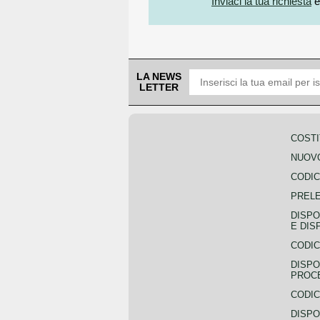
Inviaci la tua richiesta
e
LA NEWS
LETTER
COSTI
NUOVO
CODIC
PREL
DISPO
E DIS
CODIC
DISPO
PROCE
CODIC
DISPO