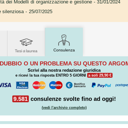
tà dei Modelli di organizzazione e gestione
- 31/01/2024
e silenziosa
- 25/07/2025
Consulenza
Tesi
laurea
di
 DUBBIO O UN PROBLEMA SU QUESTO ARG
Scrivi alla nostra redazione giuridica
e ricevi la tua risposta
ENTRO 5 GIORNI
a soli 29,90 €
9.581
consulenze svolte fino ad oggi!
(vedi l'archivio completo)