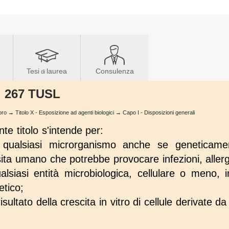
Tesi
laurea
Consulenza
di
t. 267 TUSL
oro
→
Titolo X - Esposizione ad agenti biologici
→
Capo I - Disposizioni generali
nte titolo s'intende per:
 qualsiasi microrganismo anche se geneticamen
ita umano che potrebbe provocare infezioni, allergi
lsiasi entità microbiologica, cellulare o meno, i
etico;
 risultato della crescita in vitro di cellule derivate da