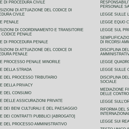
E DI PROCEDURA CIVILE
RESPONSABILI
PERSONALE SA
SIZIONI DI ATTUAZIONE DEL CODICE DI
DURA CIVILE
LEGGE SULLE L
E PENALE
LEGGE EQUO 
SIZIONI DI COORDINAMENTO E TRANSITORIE
LEGGE SUL PR
L CODICE PENALE
SEMPLIFICAZIO
E DI PROCEDURA PENALE
DI RICORSI AM
SIZIONI DI ATTUAZIONE DEL CODICE DI
DISCIPLINA DE
EDURA PENALE
AMMINISTRATI
E PROCESSO PENALE MINORILE
LEGGE QUADRO
E DELLA STRADA
LEGGE SULLE 
E DEL PROCESSO TRIBUTARIO
DISCIPLINA DE
SOCIALE
E DELLA PRIVACY
MEDIAZIONE FI
CE DEL CONSUMO
DELLE CONTROV
E DELLE ASSICURAZIONI PRIVATE
LEGGE SULL'O
E DEI BENI CULTURALI E DEL PAESAGGIO
RIFORMA DEL S
INTERNAZIONA
E DEI CONTRATTI PUBBLICI [ABROGATO]
LEGGE SUI REA
E DEL PROCESSO AMMINISTRATIVO