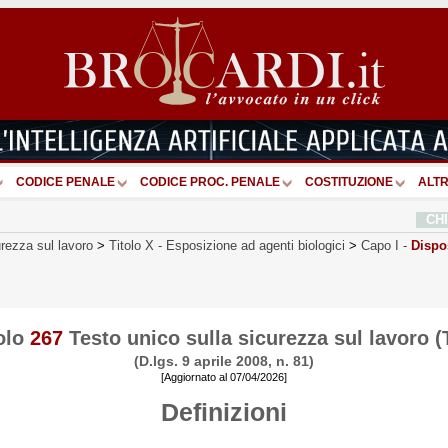
CODICE PENALE
CODICE PROC. PENALE
COSTITUZIONE
ALTR
CH
urezza sul lavoro
>
Titolo X
-
Esposizione ad agenti biologici
>
Capo I
-
Dispo
olo
267
Testo unico sulla sicurezza sul lavoro 
(D.lgs. 9 aprile 2008, n. 81)
[Aggiornato al 07/04/2026]
Definizioni