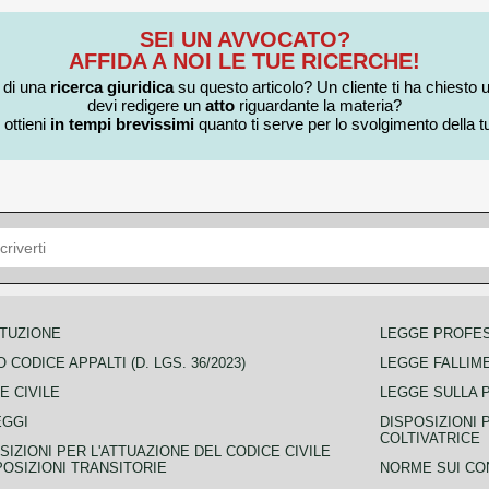
SEI UN AVVOCATO?
AFFIDA A NOI LE TUE RICERCHE!
i di una
ricerca giuridica
su questo articolo? Un cliente ti ha chiesto 
devi redigere un
atto
riguardante la materia?
 ottieni
in tempi brevissimi
quanto ti serve per lo svolgimento della tu
TUZIONE
LEGGE PROFE
 CODICE APPALTI (D. LGS. 36/2023)
LEGGE FALLIM
E CIVILE
LEGGE SULLA 
EGGI
DISPOSIZIONI 
COLTIVATRICE
SIZIONI PER L'ATTUAZIONE DEL CODICE CIVILE
POSIZIONI TRANSITORIE
NORME SUI CO