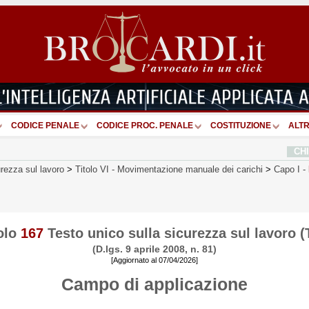
CODICE PENALE
CODICE PROC. PENALE
COSTITUZIONE
ALTR
CH
urezza sul lavoro
>
Titolo VI
-
Movimentazione manuale dei carichi
>
Capo I
-
olo
167
Testo unico sulla sicurezza sul lavoro 
(D.lgs. 9 aprile 2008, n. 81)
[Aggiornato al 07/04/2026]
Campo di applicazione