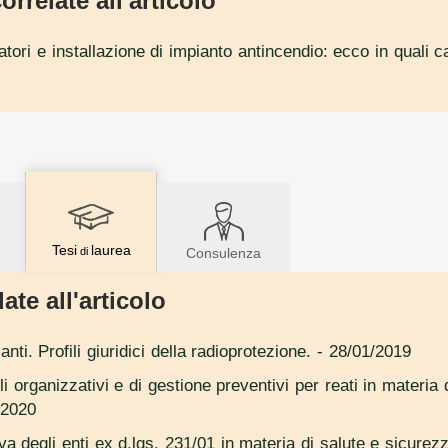
orrelate all'articolo
atori e installazione di impianto antincendio: ecco in quali 
Tesi
laurea
di
Consulenza
ate all'articolo
nti. Profili giuridici della radioprotezione.
- 28/01/2019
i organizzativi e di gestione preventivi per reati in materia 
/2020
a degli enti ex d.lgs. 231/01 in materia di salute e sicurezz