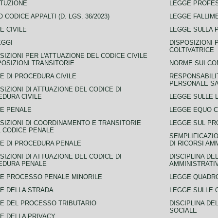
TUZIONE
LEGGE PROFE
 CODICE APPALTI (D. LGS. 36/2023)
LEGGE FALLIM
E CIVILE
LEGGE SULLA 
EGGI
DISPOSIZIONI 
COLTIVATRICE
SIZIONI PER L'ATTUAZIONE DEL CODICE CIVILE
POSIZIONI TRANSITORIE
NORME SUI CO
E DI PROCEDURA CIVILE
RESPONSABILI
PERSONALE SA
SIZIONI DI ATTUAZIONE DEL CODICE DI
DURA CIVILE
LEGGE SULLE L
E PENALE
LEGGE EQUO 
SIZIONI DI COORDINAMENTO E TRANSITORIE
LEGGE SUL PR
L CODICE PENALE
SEMPLIFICAZIO
E DI PROCEDURA PENALE
DI RICORSI AM
SIZIONI DI ATTUAZIONE DEL CODICE DI
DISCIPLINA DE
EDURA PENALE
AMMINISTRATI
E PROCESSO PENALE MINORILE
LEGGE QUADRO
E DELLA STRADA
LEGGE SULLE 
E DEL PROCESSO TRIBUTARIO
DISCIPLINA DE
SOCIALE
E DELLA PRIVACY